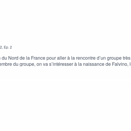
2
,
Ep.
2
 du Nord de la France pour aller à la rencontre d’un groupe très
mbre du groupe, on va s’intéresser à la naissance de Falvino, 
nouvel EP Primo sorti tout récemment sur toutes les plateforme