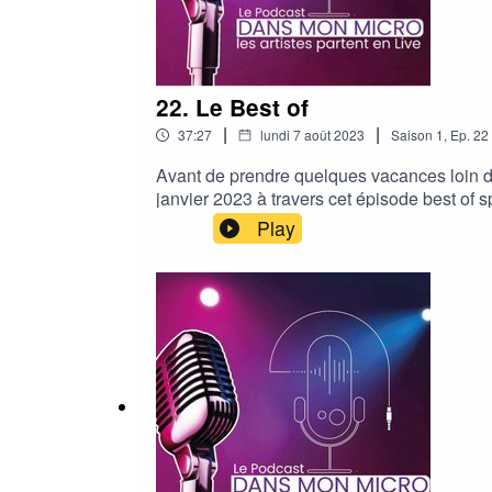
22. Le Best of
|
|
37:27
lundi 7 août 2023
Saison
1
,
Ep.
22
Avant de prendre quelques vacances loin de
janvier 2023 à travers cet épisode best of 
Mademoiselle K, Thomas Kahn, Scrofy, Lydi
Play
le groupe Da Break…Ces belles rencontres 
immense.Je remercie tous les artistes qui 
Annemasse, la salle du Podium à Poisy, le 
Louvet attachée de presse, merci à tous ces
rendez-vous en septembre pour de nouvelles
creatorshttps://uppbeat.io/#uppbeat