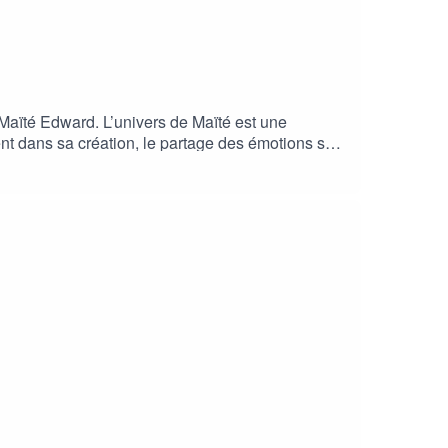
 Maïté Edward. L’univers de Maïté est une
ent dans sa création, le partage des émotions se
ste en devenir, qui chaque jour, pas à pas,
es de cet épisode proviennent du site