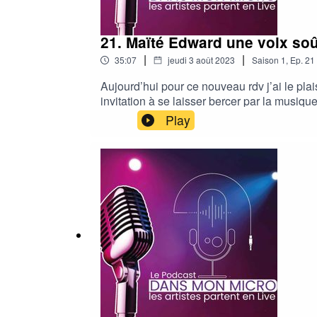
21. Maïté Edward une voix soûl
|
|
35:07
jeudi 3 août 2023
Saison
1
,
Ep.
21
Aujourd’hui pour ce nouveau rdv j’ai le pl
invitation à se laisser bercer par la musiq
retrouve aussi dans sa créativité. Au cours 
Play
avance avec détermination et passion sur l
uppbeathttps://uppbeat.io/Music & sound ef