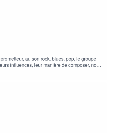
 prometteur, au son rock, blues, pop, le groupe
leurs influences, leur manière de composer, nous
s.Musique générique issue du site upbeat :