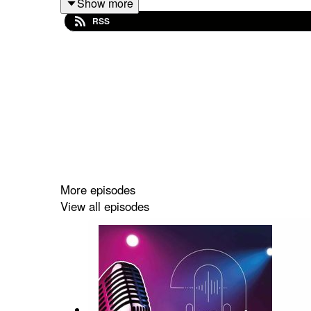
Show more
RSS
En parallèle, Cyril a su se créer son propre unive
A travers cet épisode, je vous emmène à la découve
art, vous saurez tout sur ce musicien de talent.
More episodes
View all episodes