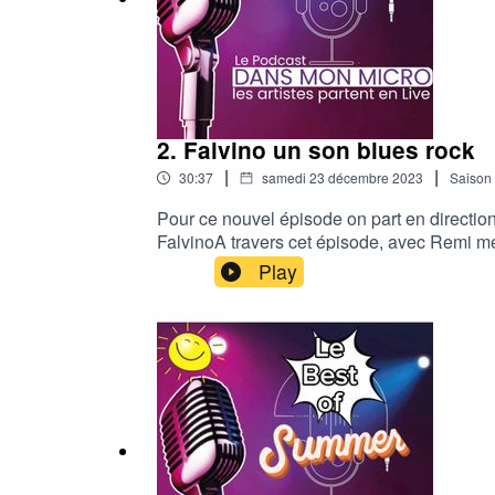
2. Falvino un son blues rock
|
|
30:37
samedi 23 décembre 2023
Saison
Pour ce nouvel épisode on part en direction
FalvinoA travers cet épisode, avec Remi me
nous plongerons aussi dans le son de leur 
Play
https://uppbeat.io/