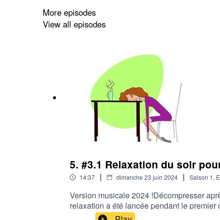
partager sur les réseaux sociaux👍A bientôt
More episodes
découvrez l'accompagnement anti-stress p
View all episodes
5. #3.1 Relaxation du soir p
|
|
14:37
dimanche 23 juin 2024
Saison
1
,
E
Version musicale 2024 !Décompresser après 
relaxation a été lancée pendant le premier 
mieux.Retrouvez tous mes conseils anti-str
Play