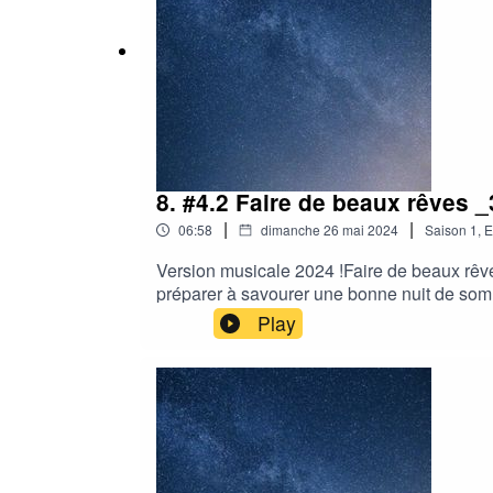
8. #4.2 Faire de beaux rêves 
|
|
06:58
dimanche 26 mai 2024
Saison
1
,
E
Version musicale 2024 !Faire de beaux rêves
préparer à savourer une bonne nuit de somm
😊.Vous pouvez aussi partager sur les résea
Play
relaxation.comPour allez plus loin, décou
stress