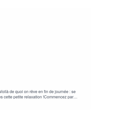
ilà de quoi on rêve en fin de journée : se
ès cette petite relaxation !Commencez par
avez besoin d'un petit moment pour
ter cette situation pénible et vous aider à vous
artager votre ressenti 😊.Vous pouvez aussi