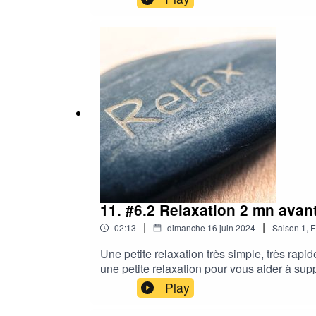
personnalisé : https://www.dansmabulle-r
11. #6.2 Relaxation 2 mn ava
|
|
02:13
dimanche 16 juin 2024
Saison
1
,
E
Une petite relaxation très simple, très rap
une petite relaxation pour vous aider à sup
puissiez vous protéger et tirer bénéfice d
Play
partager votre ressenti 😊Vous pouvez aussi
https://www.mariegonand.com/solutions-anti