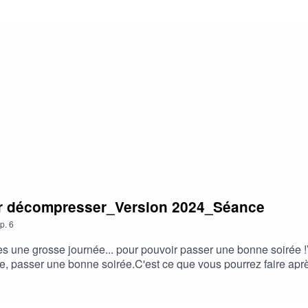
our décompresser_Version 2024_Séance
p.
6
une grosse journée... pour pouvoir passer une bonne soirée !Vo
ée, passer une bonne soirée.C'est ce que vous pourrez faire apr
vous allonger sur le sol et prévenez votre entourage que vous 
e pendant le premier confinement, pour vous permettre de suppor
 ? Tant mieux ! Vous pouvez laisser un commentaire ICI, pour p