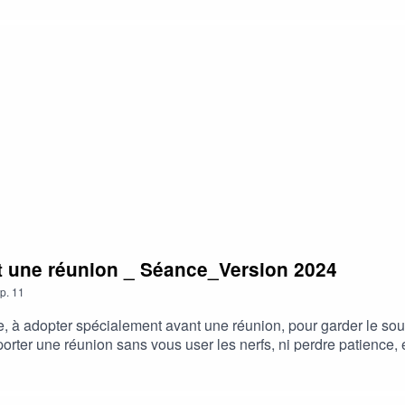
elaxation.com/accompagnement-anti-stress
nt une réunion _ Séance_Version 2024
p.
11
ide, à adopter spécialement avant une réunion, pour garder le so
porter une réunion sans vous user les nerfs, ni perdre patience
'une réunion qui vous ennuie 😉Vous avez aimé ? Tant mieux ! V
 partager sur les réseaux sociaux👍A bientôt !Retrouvez tous mes
-stressPour allez plus loin, découvrez l'accompagnement anti-s