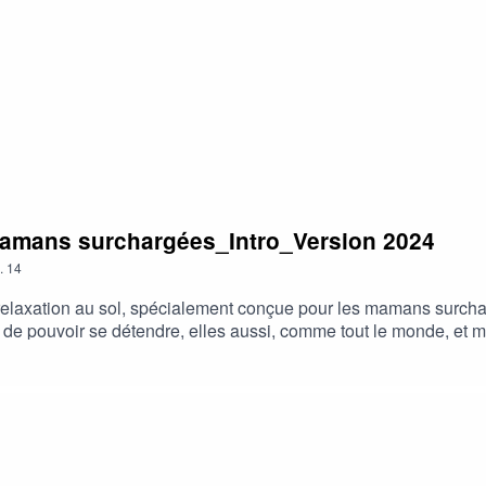
ulle-relaxation.com/accompagnement-anti-stress
 mamans surchargées_Intro_Version 2024
.
14
e relaxation au sol, spécialement conçue pour les mamans surch
in de pouvoir se détendre, elles aussi, comme tout le monde, et
i : https://www.dansmabulle-relaxation.comPour allez plus loin,
elaxation.com/accompagnement-anti-stress