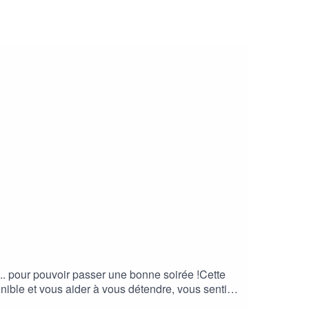
mabulle-relaxation.comPour allez plus loin,
gnement-anti-stress
.. pour pouvoir passer une bonne soirée !Cette
nible et vous aider à vous détendre, vous sentir
s loin, découvrez l'accompagnement anti-stress