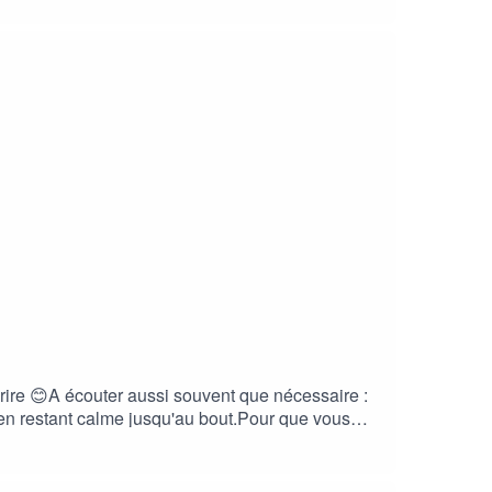
urire 😊A écouter aussi souvent que nécessaire :
, en restant calme jusqu'au bout.Pour que vous
ous pouvez laisser un commentaire ICI, pour
 conseils anti-stress ici :
tress personnalisé :