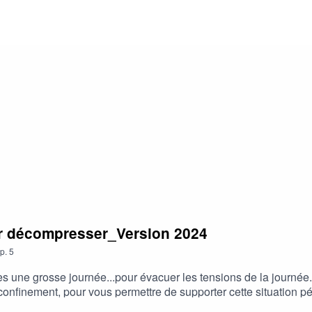
 !Retrouvez tous mes conseils anti-stress ici : https://www.dans
ersonnalisé : https://www.dansmabulle-relaxation.com/accompa
our décompresser_Version 2024
p.
5
une grosse journée...pour évacuer les tensions de la journée.
confinement, pour vous permettre de supporter cette situation pé
ess ici : https://www.dansmabulle-relaxation.comPour allez plu