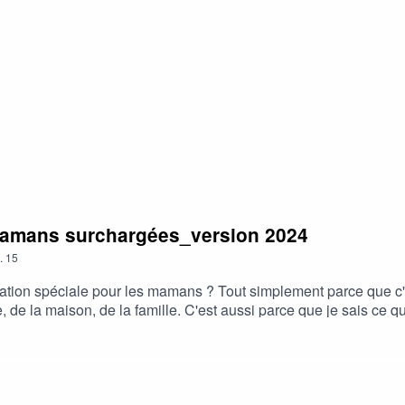
i-stress
 mamans surchargées_version 2024
.
15
ation spéciale pour les mamans ? Tout simplement parce que c'
e, de la maison, de la famille. C'est aussi parce que je sais ce q
ermanence, pour que tout se passe bien, sur tous les plans. C'est
rgées, que je propose cette relaxation, courte mais efficace. C
votre quotidien plus doux.Vous pouvez aussi faire cette relaxatio
 pouvez laisser un commentaire ICI, pour partager votre resse
stress ici : https://www.dansmabulle-relaxation.comPour allez 