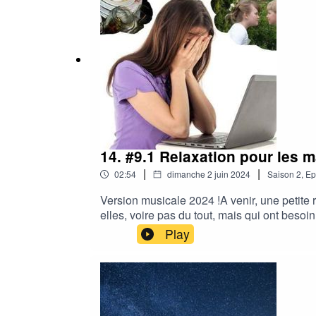
stress personnalisé : https://www.dansmab
14. #9.1 Relaxation pour les
|
|
02:54
dimanche 2 juin 2024
Saison
2
,
Ep
Version musicale 2024 !A venir, une petit
elles, voire pas du tout, mais qui ont beso
Retrouvez tous mes conseils anti-stress ic
Play
personnalisé : https://www.dansmabulle-r