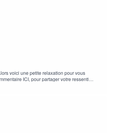
lors voici une petite relaxation pour vous
mentaire ICI, pour partager votre ressenti
s ici : https://www.dansmabulle-
dansmabulle-relaxation.com/accompagnement-anti-