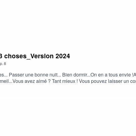
_3 choses_Version 2024
p.
8
... Passer une bonne nuit... Bien dormir...On en a tous envie !A
eil...Vous avez aimé ? Tant mieux ! Vous pouvez laisser un com
ux sociaux 👍.A bientôt !Retrouvez tous mes conseils anti-stres
vrez l'accompagnement anti-stress personnalisé : https://www.