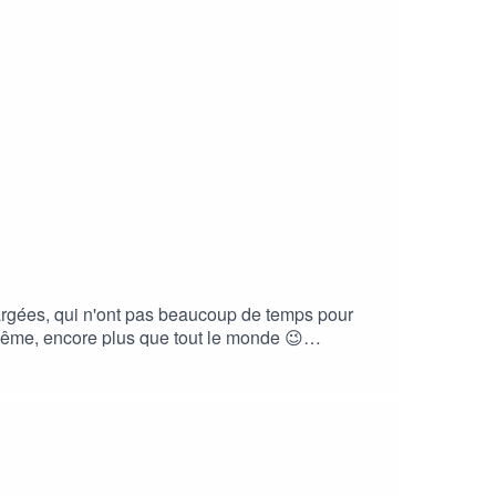
argées, qui n'ont pas beaucoup de temps pour
 même, encore plus que tout le monde 😉
 découvrez l'accompagnement anti-stress