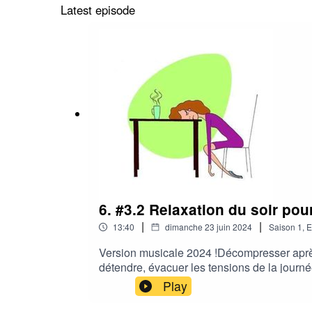
Latest episode
6. #3.2 Relaxation du soir p
|
|
13:40
dimanche 23 juin 2024
Saison
1
,
E
Version musicale 2024 !Décompresser après 
détendre, évacuer les tensions de la journ
chercher un endroit calme où vous pourrez 
Play
décompresser...Cette relaxation a été lancé
détendre, vous sentir mieux.Vous avez aimé