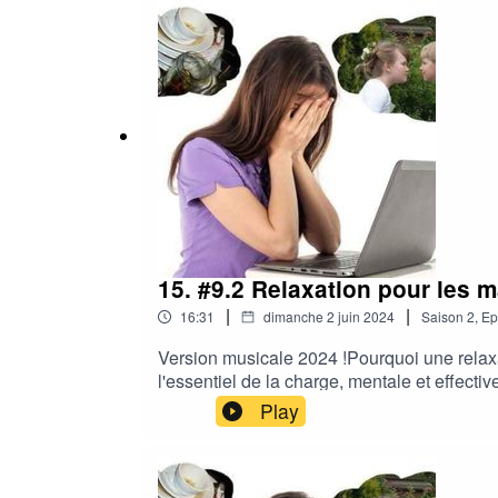
https://www.mariegonand.com/coaching-ant
15. #9.2 Relaxation pour les
|
|
16:31
dimanche 2 juin 2024
Saison
2
,
Ep
Version musicale 2024 !Pourquoi une relax
l'essentiel de la charge, mentale et effectiv
front et faire le maximum, se démener, en p
Play
jours.Donc c'est à vous, les mamans surcha
sans culpabiliser, et efficace, pour rendre 
aussi 😀Vous avez aimé ? Tant mieux ! Vous
sociaux👍Retrouvez tous mes conseils anti-