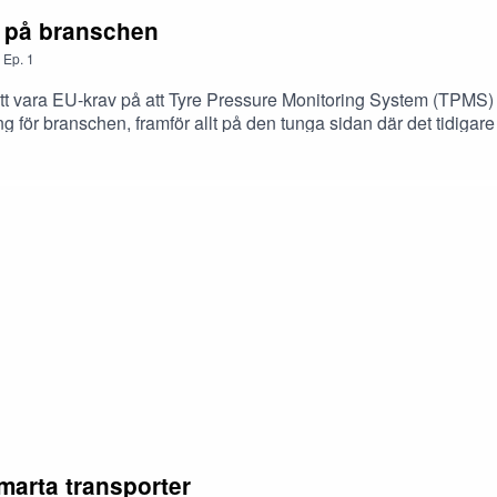
v på branschen
,
Ep.
1
t vara EU-krav på att Tyre Pressure Monitoring System (TPMS) sk
 för branschen, framför allt på den tunga sidan där det tidigare i
å OCL Brorsson, som berättar om hur branschen kan förbereda si
marta transporter