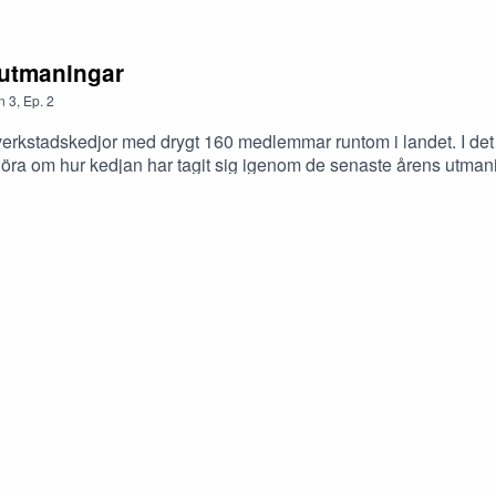
 utmaningar
n
3
,
Ep.
2
kstadskedjor med drygt 160 medlemmar runtom i landet. I det hä
tt höra om hur kedjan har tagit sig igenom de senaste årens utman
erellt.