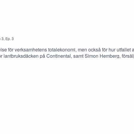
n
3
,
Ep.
3
lse för verksamhetens totalekonomi, men också för hur utfallet a
för lantbruksdäcken på Continental, samt Simon Hemberg, försäl
genom att se över sin däckanvändning.