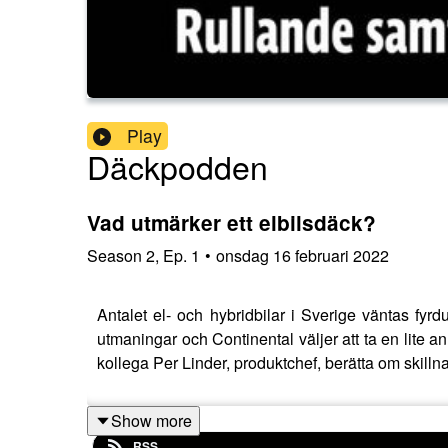
Play
Däckpodden
Vad utmärker ett elbilsdäck?
Season
2
,
Ep.
1
•
onsdag 16 februari 2022
Antalet el- och hybridbilar i Sverige väntas fyrdu
utmaningar och Continental väljer att ta en lite a
kollega Per Linder, produktchef, berätta om skilln
Show more
RSS