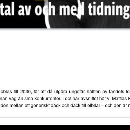
bblas till 2030, för att då utgöra ungefär hälften av landets f
nnan väg än sina konkurrenter. I det här avsnittet hör vi Matti
aden mellan ett generiskt däck och däck till elbilar – och den är