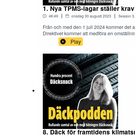
1. Nya TPMS-lagar ställer kra
|
|
46:49
onsdag 30 augusti 2023
Season
3
Från och med den 1 juli 2024 kommer det at
Direktivet kommer att medföra en omställning
gästas av Peter Norlin, försäljningschef p
Play
8. Däck för framtidens klimats