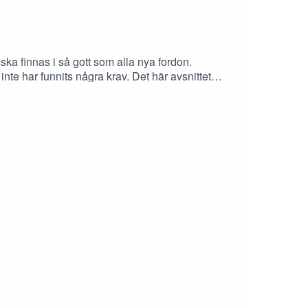
a finnas i så gott som alla nya fordon.
nte har funnits några krav. Det här avsnittet
g.