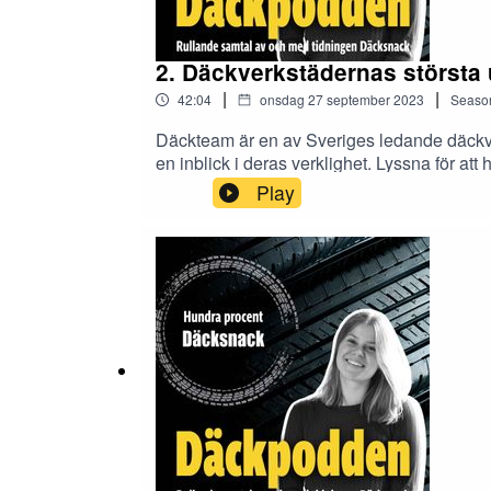
2. Däckverkstädernas största
|
|
42:04
onsdag 27 september 2023
Seaso
Däckteam är en av Sveriges ledande däckver
en inblick i deras verklighet. Lyssna för a
utmaningarna framåt för däckverkstäder gen
Play