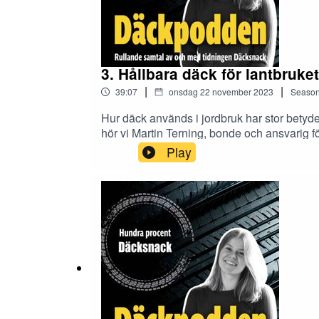
3. Hållbara däck för lantbruket
|
|
39:07
onsdag 22 november 2023
Seaso
Hur däck används i jordbruk har stor betyde
hör vi Martin Terning, bonde och ansvarig 
om hur lantbrukare kan öka sin lönsamhet 
Play