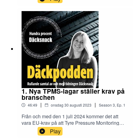
Martin Tillsten på en inblick i deras verklighet.
Lyssna för att höra om hur kedjan har tagit sig
igenom de senaste årens utmaningar och vilka
de ser som de största utmaningarna framåt för
däckverkstäder generellt.
1. Nya TPMS-lagar ställer krav på
branschen
|
|
46:49
onsdag 30 augusti 2023
Season
3
,
Ep.
1
Från och med den 1 juli 2024 kommer det att
vara EU-krav på att Tyre Pressure Monitoring
System (TPMS) ska finnas i så gott som alla nya
Play
fordon. Direktivet kommer att medföra en