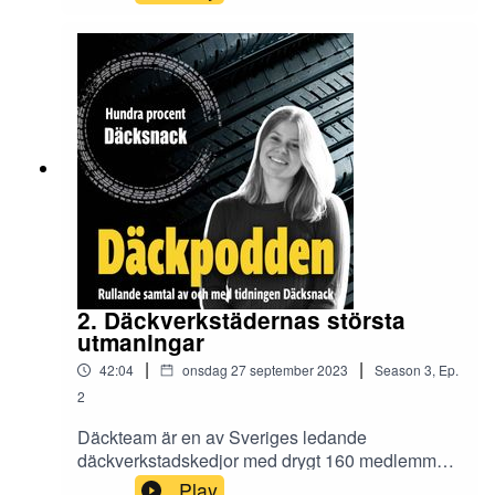
Däckpodden hör vi Martin Terning, bonde och
ansvarig för lantbruksdäcken på Continental,
samt Simon Hemberg, försäljningschef av tunga
däck på Continental, berätta om hur lantbrukare
kan öka sin lönsamhet genom att se över sin
däckanvändning.
2. Däckverkstädernas största
utmaningar
|
|
42:04
onsdag 27 september 2023
Season
3
,
Ep.
2
Däckteam är en av Sveriges ledande
däckverkstadskedjor med drygt 160 medlemmar
runtom i landet. I det här avsnittet bjuder deras vd
Play