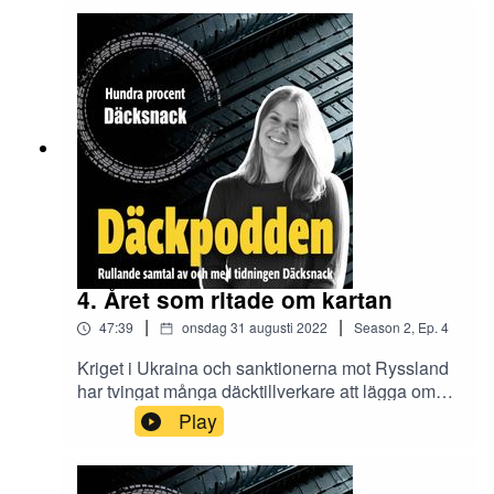
vara svårt att prestera på topp inom alla
områden. I det här avsnittet djupdyker vi i ämnet
lokal affärsutveckling tillsammans med Oskar
Buhre och Jon Persson från verkstadskedjan
Däckpartner.
4. Året som ritade om kartan
|
|
47:39
onsdag 31 augusti 2022
Season
2
,
Ep.
4
Kriget i Ukraina och sanktionerna mot Ryssland
har tvingat många däcktillverkare att lägga om
sina produktionslinor och hitta nya strategier och
Play
råvarualternativ. I det här avsnittet berättar David
Boman och Tommy Hultgren från Pirelli om hur
de har tacklat utmaningarna och vad de ser