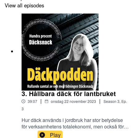
View all episodes
3. Hållbara däck för lantbruket
|
|
39:07
onsdag 22 november 2023
Season
3
,
Ep.
3
Hur däck används i jordbruk har stor betydelse
för verksamhetens totalekonomi, men också för
hur utfallet av skörden blir. I det här avsnittet av
Play