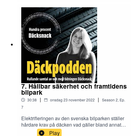
lite men påverkar mycket", förklarar Thomas
Wahlberg och Magnus Hallborg på Continental. I
Däckpodden berättar de om hur synen på däck
har förändrats inom transportsektorn de senaste
åren, samt om vad vi kan vänta oss av framtidens
transporter.
7. Hållbar säkerhet och framtidens
bilpark
|
|
30:38
onsdag 23 november 2022
Season
2
,
Ep.
7
Elektrifieringen av den svenska bilparken ställer
hårdare krav på däcken vad gäller bland annat
lastkapacitet, rullmotstånd och ljudnivå. I det här
Play