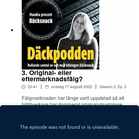
framför sig inför vintersäsongen och 2023.
3. Original- eller
eftermarknadsfälg?
|
|
20:41
onsdag 17 augusti 2022
Season
2
,
Ep.
3
Fälgmarknaden har länge varit uppdelad så att
biltillverkare har dominerat originalutrustningen
på sommarsidan, medan eftermarknaden har
Play
fokuserat på vinterhjul. När allt fler biltillverkare
nu tar sig in även på vintersidan har spelplanen
börjat ritas om. I det här avsnittet berättar Richard
Lundqvist, vd på OCL Brorssons, om de