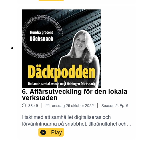
avsnittet hör vi Emil Sundholm, produktchef på
Nokian Tyres, berätta om hur omställningen
påverkar dem som däcktillverkare. Kan jakten på
lågt rullmotstånd komma att påverka
trafiksäkerheten i framtiden och vilken
däckegenskap är egentligen mest efterfrågad
bland ägare av el- och hybridbilar?
6. Affärsutveckling för den lokala
verkstaden
|
|
38:49
onsdag 26 oktober 2022
Season
2
,
Ep.
6
I takt med att samhället digitaliseras och
förväntningarna på snabbhet, tillgänglighet och
kompetens växer blir företagsklimatet allt
Play
hårdare. Som fristående däckverkstad kan det