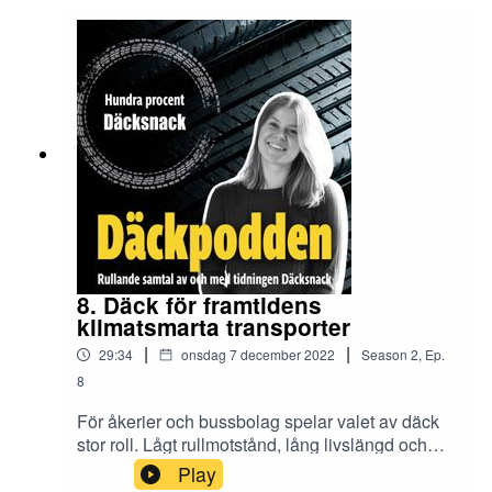
omställning för branschen, framför allt på den
tunga sidan där det tidigare inte har funnits några
krav. Det här avsnittet gästas av Peter Norlin,
försäljningschef på OCL Brorsson, som berättar
om hur branschen kan förbereda sig.
8. Däck för framtidens
klimatsmarta transporter
|
|
29:34
onsdag 7 december 2022
Season
2
,
Ep.
8
För åkerier och bussbolag spelar valet av däck
stor roll. Lågt rullmotstånd, lång livslängd och
högt lastindex är tre egenskaper som kan
Play
påverka totalkostnaderna positivt. "Däck kostar