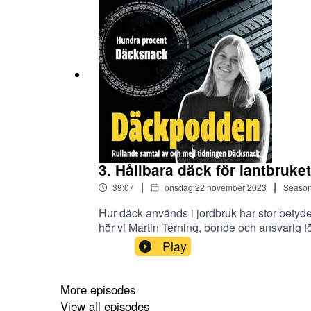
3. Hållbara däck för lantbruket
|
|
39:07
onsdag 22 november 2023
Seaso
Hur däck används i jordbruk har stor betyde
hör vi Martin Terning, bonde och ansvarig 
om hur lantbrukare kan öka sin lönsamhet 
Play
More episodes
View all episodes