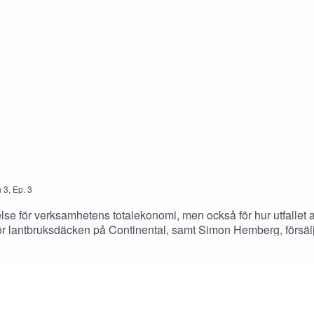
n
3
,
Ep.
3
lse för verksamhetens totalekonomi, men också för hur utfallet a
för lantbruksdäcken på Continental, samt Simon Hemberg, försäl
genom att se över sin däckanvändning.