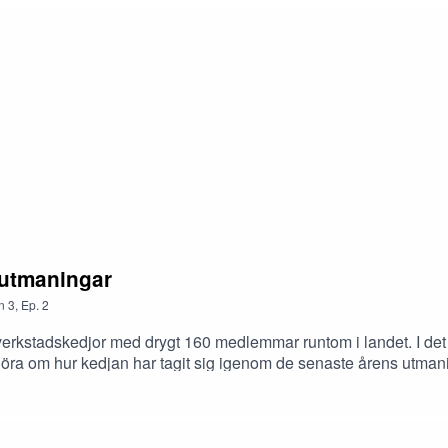
 utmaningar
n
3
,
Ep.
2
kstadskedjor med drygt 160 medlemmar runtom i landet. I det hä
tt höra om hur kedjan har tagit sig igenom de senaste årens utman
erellt.