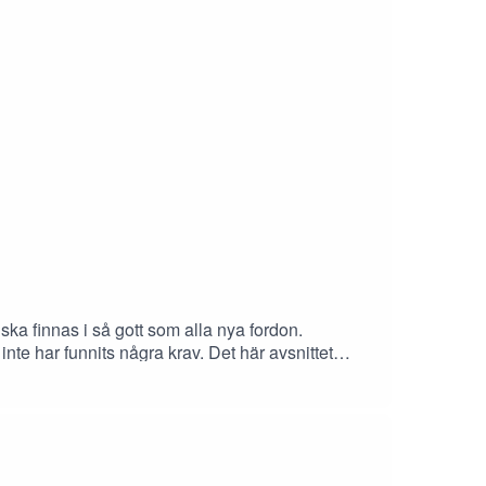
a finnas i så gott som alla nya fordon.
nte har funnits några krav. Det här avsnittet
g.