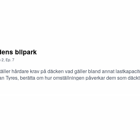
dens bilpark
n
2
,
Ep.
7
äller hårdare krav på däcken vad gäller bland annat lastkapacitet
n Tyres, berätta om hur omställningen påverkar dem som däcktil
iden och vilken däckegenskap är egentligen mest efterfrågad bla