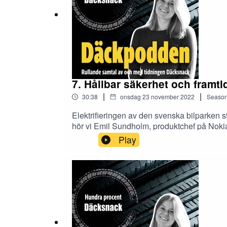
7. Hållbar säkerhet och framti
|
|
30:38
onsdag 23 november 2022
Seaso
Elektrifieringen av den svenska bilparken st
hör vi Emil Sundholm, produktchef på Nokia
komma att påverka trafiksäkerheten i framt
Play