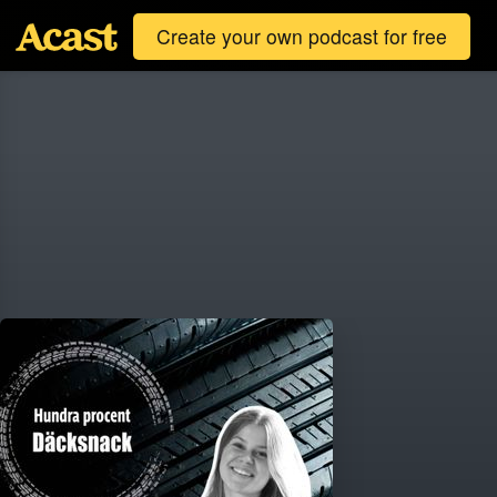
Create your own podcast for free