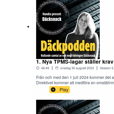
1. Nya TPMS-lagar ställer kra
|
|
46:49
onsdag 30 augusti 2023
Season
3
Från och med den 1 juli 2024 kommer det at
Direktivet kommer att medföra en omställning
gästas av Peter Norlin, försäljningschef p
Play