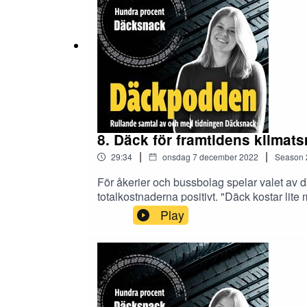
8. Däck för framtidens klimats
|
|
29:34
onsdag 7 december 2022
Season
För åkerier och bussbolag spelar valet av d
totalkostnaderna positivt. "Däck kostar li
de om hur synen på däck har förändrats ino
Play