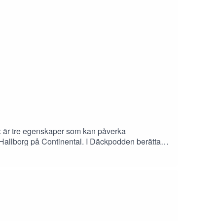
dex är tre egenskaper som kan påverka
Hallborg på Continental. I Däckpodden berättar
s av framtidens transporter.