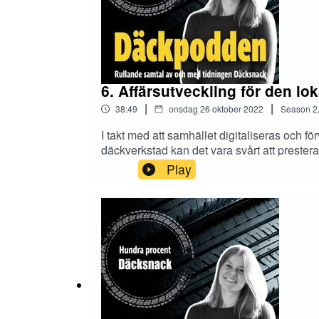
6. Affärsutveckling för den lo
|
|
38:49
onsdag 26 oktober 2022
Season
2
I takt med att samhället digitaliseras och f
däckverkstad kan det vara svårt att prester
Buhre och Jon Persson från verkstadskedj
Play