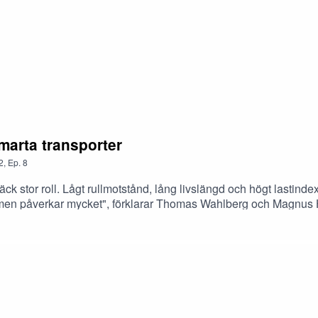
marta transporter
2
,
Ep.
8
äck stor roll. Lågt rullmotstånd, lång livslängd och högt lastin
te men påverkar mycket", förklarar Thomas Wahlberg och Magnus 
m transportsektorn de senaste åren, samt om vad vi kan vänta os