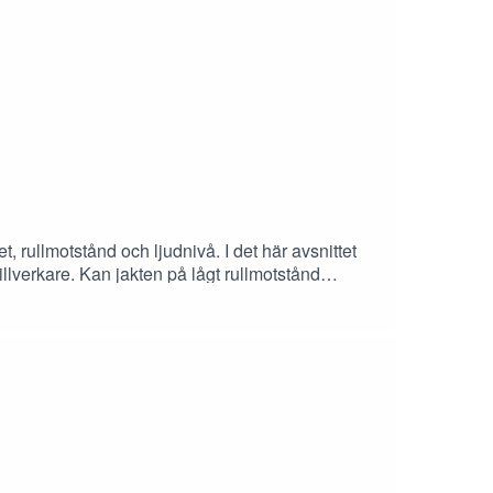
, rullmotstånd och ljudnivå. I det här avsnittet
lverkare. Kan jakten på lågt rullmotstånd
nd ägare av el- och hybridbilar?