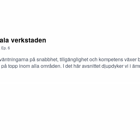
kala verkstaden
,
Ep.
6
örväntningarna på snabbhet, tillgänglighet och kompetens växer bl
a på topp inom alla områden. I det här avsnittet djupdyker vi i 
an Däckpartner.