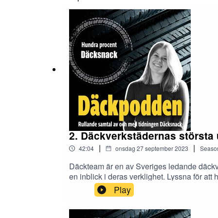
2. Däckverkstädernas största
|
|
42:04
onsdag 27 september 2023
Seaso
Däckteam är en av Sveriges ledande däckver
en inblick i deras verklighet. Lyssna för a
utmaningarna framåt för däckverkstäder gen
Play