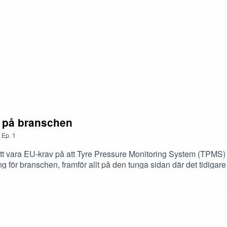
v på branschen
,
Ep.
1
t vara EU-krav på att Tyre Pressure Monitoring System (TPMS) sk
 för branschen, framför allt på den tunga sidan där det tidigare i
å OCL Brorsson, som berättar om hur branschen kan förbereda si