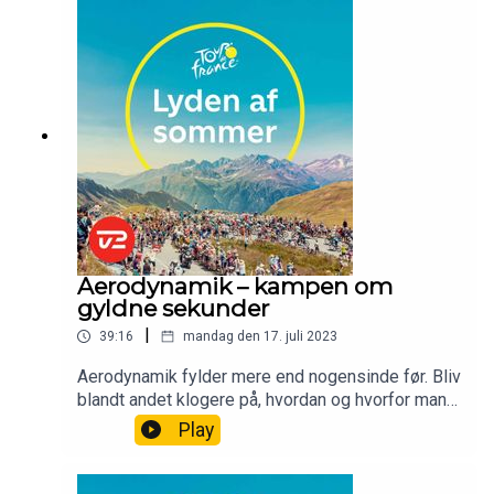
Aerodynamik – kampen om
gyldne sekunder
|
39:16
mandag den 17. juli 2023
Aerodynamik fylder mere end nogensinde før. Bliv
blandt andet klogere på, hvordan og hvorfor man
kan vinde 20 sekunder på en enkeltstart ved at
Play
have den optimale dragt.