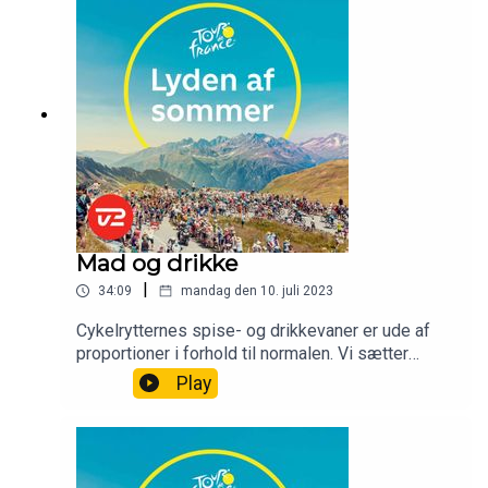
Mad og drikke
|
34:09
mandag den 10. juli 2023
Cykelrytternes spise- og drikkevaner er ude af
proportioner i forhold til normalen. Vi sætter
deres ernæring under lup – med kyndig hjælp fra
Play
Rolf Sørensen.Medvirkende: Frederik Muff, Nicki
Sørensen, Zacharias Spliid og Rolf Sørensen.