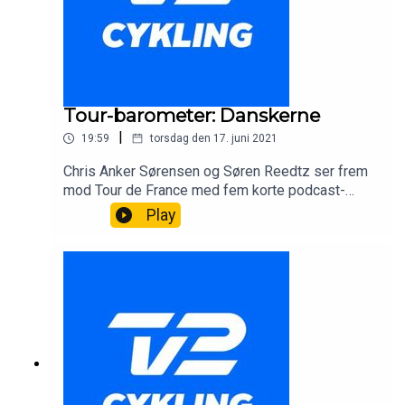
Tour-barometer: Danskerne
|
19:59
torsdag den 17. juni 2021
Chris Anker Sørensen og Søren Reedtz ser frem
mod Tour de France med fem korte podcast-
afsnit om de største hold og favoritter. I dette
Play
afsnit handler det om de danske ryttere, vi regner
med at se i touren.