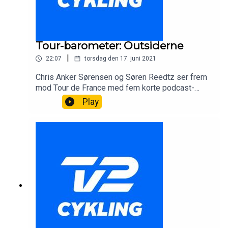
Tour-barometer: Outsiderne
|
22:07
torsdag den 17. juni 2021
Chris Anker Sørensen og Søren Reedtz ser frem
mod Tour de France med fem korte podcast-
afsnit om de største hold og favoritter. I dette
Play
afsnit handler det om outsiderne.