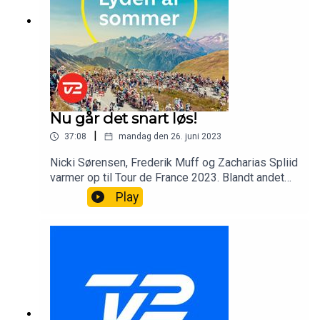
Nu går det snart løs!
|
37:08
mandag den 26. juni 2023
Nicki Sørensen, Frederik Muff og Zacharias Spliid
varmer op til Tour de France 2023. Blandt andet
med det helt store spørgsmål: Vingegaard eller
Play
Pogacar?