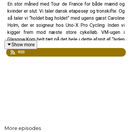
En stor måned med Tour de France for både mænd og
kvinder er slut. Vi taler dansk etapesejr og tronskifte. Og
så taler vi “holdet bag holdet” med ugens gæst Caroline
Holm, der er soigneur hos Uno-X Pro Cycling. Inden vi
kigger frem mod næste store cykelløb. VM-ugen i
Glasgow.Kom helt tæt på det hele i dette afsnit af “lyden
Show more
af sommer”
RSS
More episodes