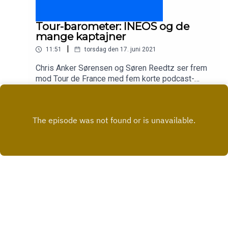
Tour-barometer: INEOS og de
mange kaptajner
|
11:51
torsdag den 17. juni 2021
Chris Anker Sørensen og Søren Reedtz ser frem
mod Tour de France med fem korte podcast-
afsnit om de største hold og favoritter. I dette
Play
afsnit handler det om INEOS og de mange
kaptajner.
Copyright
All rights reserved