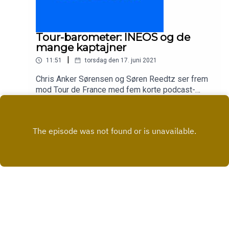
Tour-barometer: INEOS og de
mange kaptajner
|
11:51
torsdag den 17. juni 2021
Chris Anker Sørensen og Søren Reedtz ser frem
mod Tour de France med fem korte podcast-
afsnit om de største hold og favoritter. I dette
Play
afsnit handler det om INEOS og de mange
kaptajner.
Copyright
All rights reserved