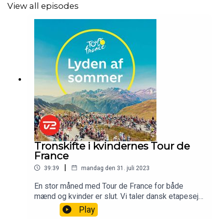
View all episodes
Tronskifte i kvindernes Tour de
France
|
39:39
mandag den 31. juli 2023
En stor måned med Tour de France for både
mænd og kvinder er slut. Vi taler dansk etapesejr
og tronskifte. Og så taler vi “holdet bag holdet”
Play
med ugens gæst Caroline Holm, der er soigneur