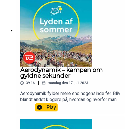
Aerodynamik – kampen om
gyldne sekunder
|
39:16
mandag den 17. juli 2023
Aerodynamik fylder mere end nogensinde før. Bliv
blandt andet klogere på, hvordan og hvorfor man
kan vinde 20 sekunder på en enkeltstart ved at
Play
have den optimale dragt.