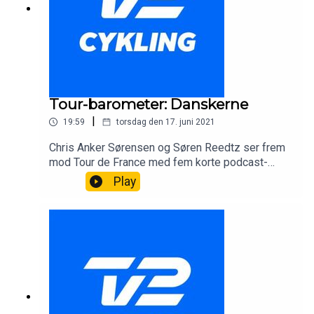
Tour-barometer: Danskerne
|
19:59
torsdag den 17. juni 2021
Chris Anker Sørensen og Søren Reedtz ser frem
mod Tour de France med fem korte podcast-
afsnit om de største hold og favoritter. I dette
Play
afsnit handler det om de danske ryttere, vi regner
med at se i touren.