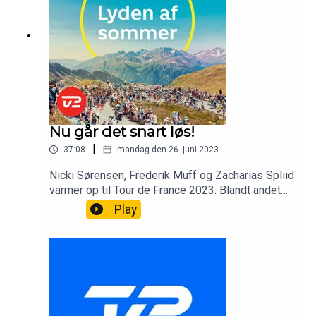
Nu går det snart løs!
|
37:08
mandag den 26. juni 2023
Nicki Sørensen, Frederik Muff og Zacharias Spliid
varmer op til Tour de France 2023. Blandt andet
med det helt store spørgsmål: Vingegaard eller
Play
Pogacar?