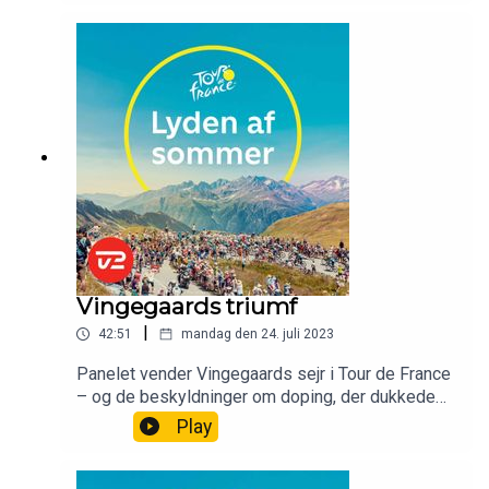
hos Uno-X Pro Cycling. Inden vi kigger frem mod
næste store cykelløb. VM-ugen i Glasgow.Kom
helt tæt på det hele i dette afsnit af “lyden af
sommer”
Vingegaards triumf
|
42:51
mandag den 24. juli 2023
Panelet vender Vingegaards sejr i Tour de France
– og de beskyldninger om doping, der dukkede
op undervejs.
Play