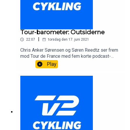
Tour-barometer: Outsiderne
|
22:07
torsdag den 17. juni 2021
Chris Anker Sørensen og Søren Reedtz ser frem
mod Tour de France med fem korte podcast-
afsnit om de største hold og favoritter. I dette
Play
afsnit handler det om outsiderne.