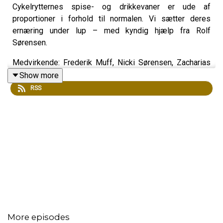
Cykelrytternes spise- og drikkevaner er ude af
proportioner i forhold til normalen. Vi sætter deres
ernæring under lup – med kyndig hjælp fra Rolf
Sørensen.
Medvirkende: Frederik Muff, Nicki Sørensen, Zacharias
Spliid og Rolf Sørensen.
Show more
RSS
More episodes