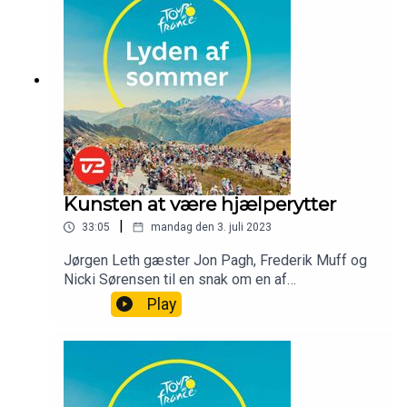
Kunsten at være hjælperytter
|
33:05
mandag den 3. juli 2023
Jørgen Leth gæster Jon Pagh, Frederik Muff og
Nicki Sørensen til en snak om en af
cykelsportens vigtigste roller: Hjælperytteren.
Play