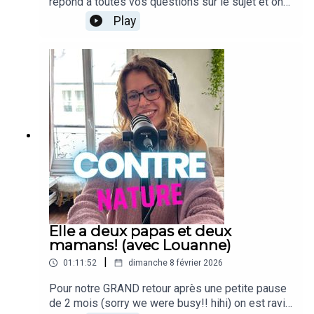
répond à toutes vos questions sur le sujet et on
réagit à vos propositions de noms (très
Play
créatives, faut le dire!!)Mais on parle aussi des
concerts qu'on a vu dernièrement, de télé, la
Réunion et plus ;)BONNE ÉCOUT-AAAN!!
Elle a deux papas et deux
mamans! (avec Louanne)
|
01:11:52
dimanche 8 février 2026
Pour notre GRAND retour après une petite pause
de 2 mois (sorry we were busy!! hihi) on est ravi