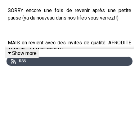
SORRY encore une fois de revenir après une petite
pause (ya du nouveau dans nos lifes vous verrez!!)
MAIS on revient avec des invités de qualité: AFRODITE
AMOUR, et MAGNETICA!!
Show more
RSS
Et pas pour rien: Afrodite sort son tout premier polar
Requiem en talons hauts
, qui est actuellement en
précommande!!
Un polar qui va suivre Clark un journaliste qui se retrouve
dans un théâtre plein d’histoires, de drag et de mystère!!
Et sinon, on rigole bien!