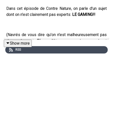
Dans cet épisode de Contre Nature, on parle d'un sujet
dont on n'est clairement pas experts:
LE GAMING!!
(Navrés de vous dire qu'on n'est malheureusement pas
des geeks, mais
SI
vous l'êtes pas non plus, ce podcast
Show more
vous fera peut-être changer d'avis!!)
RSS
Et on est accompagné par un expert dans la question:
Micka Dell’Ova
, un ami et surtout un game designer très
reconnu, qui s'est toujours battu pour que les jeux sur
lesquels il bossait soient le plus inclusif possible!
On parle donc de gaming, de personnes queer geek
(spoiler: il y en a
BEAUCOUP
!!) mais aussi des dessous