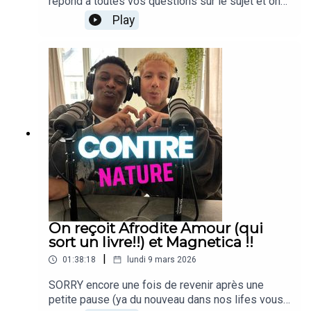
répond à toutes vos questions sur le sujet et on
réagit à vos propositions de noms (très
Play
créatives, faut le dire!!)Mais on parle aussi des
BONNE ÉCOUT-AAAN!
concerts qu'on a vu dernièrement, de télé, la
Réunion et plus ;)BONNE ÉCOUT-AAAN!!
On reçoit Afrodite Amour (qui
sort un livre!!) et Magnetica !!
|
01:38:18
lundi 9 mars 2026
SORRY encore une fois de revenir après une
petite pause (ya du nouveau dans nos lifes vous