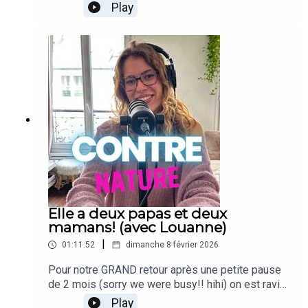
verrez!!)MAIS on revient avec des invités de
Play
qualité: AFRODITE AMOUR, et MAGNETICA!!Et
pas pour rien: Afrodite sort son tout premier polar
Requiem en talons hauts , qui est actuellement en
précommande!!Un polar qui va suivre Clark un
journaliste qui se retrouve dans un théâtre plein
d’histoires, de drag et de mystère!!Et sinon, on
rigole bien! BONNE ÉCOUT-AAAN!
Elle a deux papas et deux
mamans! (avec Louanne)
|
01:11:52
dimanche 8 février 2026
Pour notre GRAND retour après une petite pause
de 2 mois (sorry we were busy!! hihi) on est ravi
de vous présenter Louanne, notre première
Play