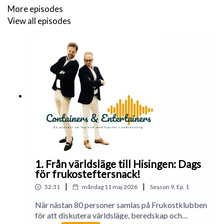
och flexibilitet? Ja, frågorna är som vanligt många och
More episodes
förutom Linus och Peters frågvishet så har vi även bjudit in
View all episodes
för ”lyssnarnas frågor” som kommer att ställas till vår
gäst. Så häng med, för nu knyter vi ihop säcken!
1. Från världsläge till Hisingen: Dags
för frukosteftersnack!
|
|
52:31
måndag 11 maj 2026
Season
9
,
Ep.
1
När nästan 80 personer samlas på Frukostklubben
för att diskutera världsläge, beredskap och