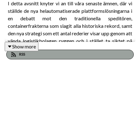
I detta avsnitt knyter vi an till våra senaste ämnen, där vi
ställde de nya helautomatiserade plattformslösningarna i
en debatt mot den traditionella speditören,
containerfrakterna som slagit alla historiska rekord, samt
den nya strategi som ett antal rederier visar upp genom att
vända logistikbolagen ryggen och i stället ta siktet på
Show more
godsägarnas förtroende. Nu vänder vi på steken och låter
RSS
godsägarna få säga sitt.
Som representant för Sveriges godsägare har vi bjudit in
Andreas Johansson som är Logistikchef för New Wave
group och har under flera år arbetat med att bygga upp
logistikflöden för flera stora importbolag. Det skall bli
spännande att få en inblick i godsägarnas syn på
transportbolagens agerande och hur detta påverkar deras
verksamhet och beslut.
Är man öppna för helautomatiseringar? Föredrar man
lägre fraktkostnader framför logistikbolagens kunskap