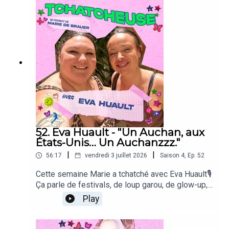
de Bue pour la DA zinzinet un générique de ouf
par Julien Karpi👇Pour soutenir le podcast 👇1. On
s'abonne 🔔2. On mets 5 étoiles et un
commentaire sur Apple Podcasts, Spotify et
Podcast Addict ⭐3. On rejoint Tchatcheuse sur
Instagram 🤳🏼
52. Eva Huault - "Un Auchan, aux
États-Unis… Un Auchanzzz."
|
|
56:17
vendredi 3 juillet 2026
Saison
4
,
Ep.
52
Cette semaine Marie a tchatché avec Eva Huault🎙
Ça parle de festivals, de loup garou, de glow-up,
de parentalité, d'emprise, d'amours d'enfance, et
Play
de mangroves !et aussi du travail de l'incroyable
Ysé BonacheraUn podcast écrit et incarné par
Marie de BrauerZu à la prod, Pauline Bouillaud au