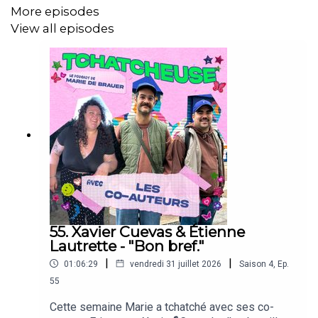
Pour votre santé, mangez au moins cinq fruits et
More episodes
légumes par jour.
www.mangerbouger.fr
View all episodes
🍽️🍽️🍽️
Zu
à la prod
Valentine de Bue
pour la DA zinzin
et un générique de ouf par
Julien Karpi
👇Pour soutenir le podcast 👇
55. Xavier Cuevas & Étienne
Lautrette - "Bon bref."
1. On s'abonne 🔔
|
|
01:06:29
vendredi 31 juillet 2026
Saison
4
,
Ep.
2. On mets 5 étoiles et un commentaire sur Apple
55
Podcasts, Spotify et Podcast Addict ⭐
Cette semaine Marie a tchatché avec ses co-