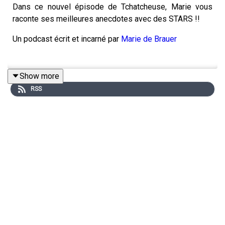
Dans ce nouvel épisode de Tchatcheuse, Marie vous
raconte ses meilleures anecdotes avec des STARS !!
Un podcast écrit et incarné par
Marie de Brauer
Show more
🍽️🍽️🍽️
RSS
Profitez de 100€ de réduction sur les 5 premières
commandes Hellofresh
avec le code
TCHATCHEUSE ou sur
www.hellofresh.fr/tchatcheuse
L’offre 'Produit Offert à vie' est valable tant que
l’abonnement n’est pas résilié pour les nouveaux clients
en France