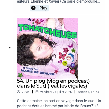
3. On rejoint
Tchatcheuse
sur Instagram 🤳🏼
auteurs Etienne et Xavier🎙Ça parle d'embrouilles,
du métier d'auteur, de sauter des classes, de
Play
🦐
Venez donc me voir au Petit palais des glaces !
🦐
complexes, de batch cooking, de glaces, bon
bref...Un podcast écrit et incarné par Marie de
BrauerZu à la prod, Pauline Bouillaud au
montage,Valentine de Bue pour la DA zinzinet un
générique de guedin par Julien Karpi👇Pour
soutenir le podcast 👇1. On s'abonne 🔔2. On
mets 5 étoiles et un commentaire sur Apple
Podcasts, Spotify et Podcast Addict ⭐3. On
rejoint Tchatcheuse sur Instagram 🤳🏼
54. Un plog (vlog en podcast)
dans le Sud (feat les cigales)
|
|
20:36
vendredi 24 juillet 2026
Saison
4
,
Ep.
54
Cette semaine, on part en voyage dans le sud !Un
podcast écrit et incarné par Marie de BrauerZu à