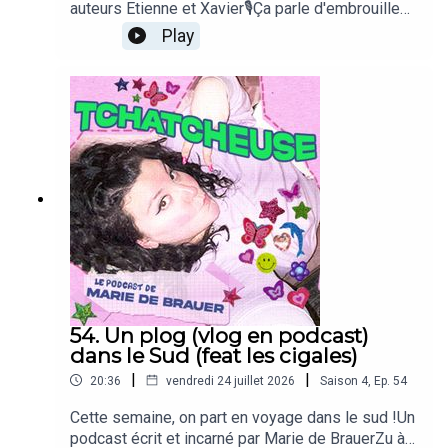
auteurs Etienne et Xavier🎙Ça parle d'embrouilles,
du métier d'auteur, de sauter des classes, de
Play
complexes, de batch cooking, de glaces, bon
bref...Un podcast écrit et incarné par Marie de
BrauerZu à la prod, Pauline Bouillaud au
montage,Valentine de Bue pour la DA zinzinet un
générique de guedin par Julien Karpi👇Pour
soutenir le podcast 👇1. On s'abonne 🔔2. On
mets 5 étoiles et un commentaire sur Apple
Podcasts, Spotify et Podcast Addict ⭐3. On
rejoint Tchatcheuse sur Instagram 🤳🏼
54. Un plog (vlog en podcast)
dans le Sud (feat les cigales)
|
|
20:36
vendredi 24 juillet 2026
Saison
4
,
Ep.
54
Cette semaine, on part en voyage dans le sud !Un
podcast écrit et incarné par Marie de BrauerZu à