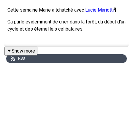
Cette semaine Marie a tchatché avec
Lucie Mariotti
🎙
Ça parle évidemment de crier dans la forêt, du début d'un
cycle et des éternel.le.s célibataires.
Show more
Un podcast écrit et incarné par
Marie de Brauer
RSS
Zu
à la prod,
Pauline Bouillaud
au montage,
Valentine de Bue
pour la DA zinzin
et un générique de guedin par
Julien Karpi
👇Pour soutenir le podcast 👇