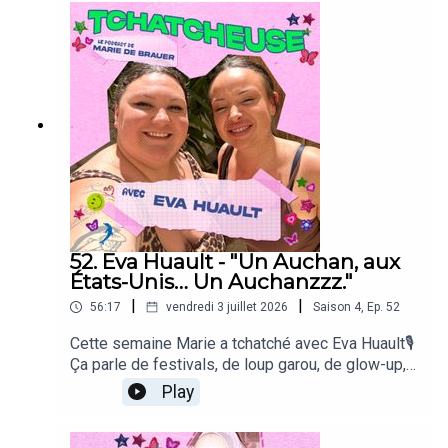
de Bue pour la DA zinzinet un générique de ouf
par Julien Karpi👇Pour soutenir le podcast 👇1. On
s'abonne 🔔2. On mets 5 étoiles et un
commentaire sur Apple Podcasts, Spotify et
Podcast Addict ⭐3. On rejoint Tchatcheuse sur
Instagram 🤳🏼
52. Eva Huault - "Un Auchan, aux
États-Unis… Un Auchanzzz."
|
|
56:17
vendredi 3 juillet 2026
Saison
4
,
Ep.
52
Cette semaine Marie a tchatché avec Eva Huault🎙
Ça parle de festivals, de loup garou, de glow-up,
de parentalité, d'emprise, d'amours d'enfance, et
Play
de mangroves !et aussi du travail de l'incroyable
Ysé BonacheraUn podcast écrit et incarné par