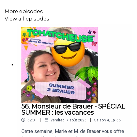
1. On s'abonne🔔
More episodes
2. On mets 5 étoiles et un commentaire sur Apple
View all episodes
Podcasts, Spotify et Podcast Addict ⭐
3. On rejoint
Tchatcheuse
sur Instagram 🤳🏼
🦐
Venez donc me voir au Petit palais des glaces !
🦐
56. Monsieur de Brauer - SPÉCIAL
SUMMER : les vacances
|
|
52:01
vendredi 7 août 2026
Saison
4
,
Ep.
56
Cette semaine, Marie et M. de Brauer vous offre