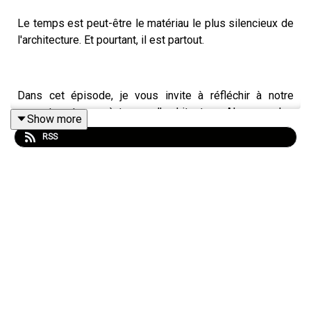
Le temps est peut-être le matériau le plus silencieux de
l'architecture. Et pourtant, il est partout.
Dans cet épisode, je vous invite à réfléchir à notre
rapport au temps à travers l'architecture. Alors que les
Show more
préoccupations environnementales, les enjeux
RSS
climatiques et les débats sur l'avenir des territoires
traversent nos sociétés, comment éviter les oppositions
simplistes entre générations, entre patrimoine et
création, entre conservation et transformation ?
De la basilique Saint-Denis à la Tate Modern, de la
mémoire des lieux aux défis du temps long, je partage ici
une réflexion personnelle nourrie de mes années de
recherche, de pratique professionnelle et de rencontres
avec les architectes.