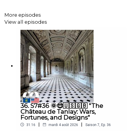
Car l'architecture n'est pas seulement un art de l'espace.
Elle est aussi, profondément, un art du temps.
More episodes
View all episodes
Audio comdarchipodcast
Image teaser ©
Alexandra Lande / Musée d'Orsay
____
Si le podcast COM D'ARCHI vous plaît n'hésitez pas :
. à vous abonner pour ne pas rater les prochains
36. S7#36 🌞😎🇺🇸🇬🇧 "The
épisodes,
Château de Tanlay: Wars,
Fortunes, and Designs"
. à nous laisser des étoiles et un commentaire, :-),
|
|
31:16
mardi 4 août 2026
Saison
7
,
Ep.
36
. à nous suivre sur Instagram @comdarchipodcast pour