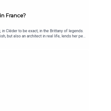
 in France?
 in Cléder to be exact, in the Brittany of legends.
h, but also an architect in real life, lends her pen
ailable in August 2023.Image teaser DR ©
engineering : Julien Rebours___If you like the
:-),. to follow us on Instagram
ct.Nice week to all of you !