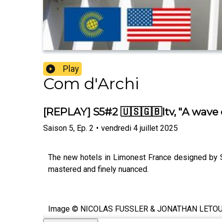
Play
Com d'Archi
[REPLAY] S5#2 🇺🇸🇬🇧Itv, "A wave 
Saison
5
,
Ep.
2
•
vendredi 4 juillet 2025
The new hotels in Limonest France designed by Soh
mastered and finely nuanced.
Image © NICOLAS FUSSLER & JONATHAN LETO