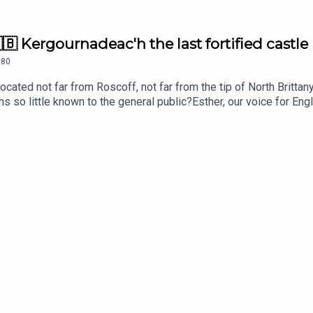
 Kergournadeac'h the last fortified castle
80
ated not far from Roscoff, not far from the tip of North Brittany,
s so little known to the general public?Esther, our voice for Englis
he has unearthed. The episodes written by Anne-Charlotte are av
ecommons.org/licenses/by-sa/4.0>, via Wikimedia CommonsSound 
u don't miss the next episodes,. to leave us stars and a comment 
 always chosen with care, so as to enrich your view on the subje