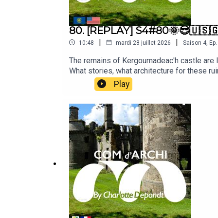
80. [REPLAY] S4#80🌞😎🇺🇸🇬
|
|
10:48
mardi 28 juillet 2026
Saison
4
,
Ep.
The remains of Kergournadeac'h castle are loc
What stories, what architecture for these ruin
to Com d'Archi for this enigmatic subject s
Play
Azraelle29, CC BY-SA 4.0 <https://creativ
podcast do not hesitate:. to subscribe so yo
@comdarchipodcast to find beautiful images,