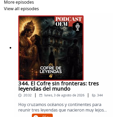
More episodes
piedra.
View all episodes
Descubre el desenlace de esta misteriosa historia y
si
tienes alguna sugerencia de leyenda que deberíamos
investigar, da click aquí.
344. El Cofre sin fronteras: tres
leyendas del mundo
|
|
20:32
lunes, 3 de agosto de 2026
Ep.
344
Hoy cruzamos océanos y continentes para
reunir tres leyendas que nacieron muy lejos
de aquí, pero que hablan el mismo idioma que