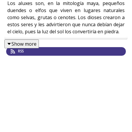
Los aluxes son, en la mitología maya, pequeños
duendes o elfos que viven en lugares naturales
como selvas, grutas o cenotes. Los dioses crearon a
estos seres y les advirtieron que nunca debían dejar
el cielo, pues la luz del sol los convertiría en piedra.
Show more
RSS
Los aluxes, desobedeciendo a los dioses, bajaron a la
tierra y durante la noche rieron y jugaron por
doquier, desafortunadamente ya no pudieron
regresar al cielo, así que corrieron a esconderse en
las sombras antes del amanecer.
Noche tras noche los aluxes salían de sus escondites
y comenzaron a construir las pirámides para poder
regresar al cielo con los dioses, sin embargo, un día
sin darse cuenta salió el sol y se convirtieron en