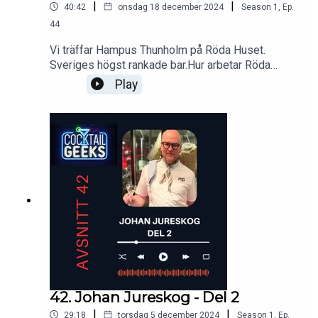
|
|
40:42
onsdag 18 december 2024
Season
1
,
Ep.
Eriksson @cocktailgeeksÅldersgräns: 25år
44
Vi träffar Hampus Thunholm på Röda Huset.
Sveriges högst rankade bar.Hur arbetar Röda
Huset med sin meny?Hur kom egentligen
Play
Hampus in i cocktailbranschen?Det smids planer
på att utöka Röda Huset med ytterligare en bar,
vilket vi pratar om.Tack för att du lyssnar!Gillar du
Cocktailgeeks blir vi glada om du prenumererar
och lämnar betyg :)All feedback är välkommen till
vår mail podd@cocktailgeeks.se eller Instagram
DM @cocktailgeeksFölj oss på Instagram
@cocktailgeeks så missar du ingenting.Ljud av
Niki Yrla @soundslikenikiyrlaKlippning av Jan
Eriksson @cocktailgeeksÅldersgräns: 25år
42. Johan Jureskog - Del 2
|
|
29:18
torsdag 5 december 2024
Season
1
,
Ep.