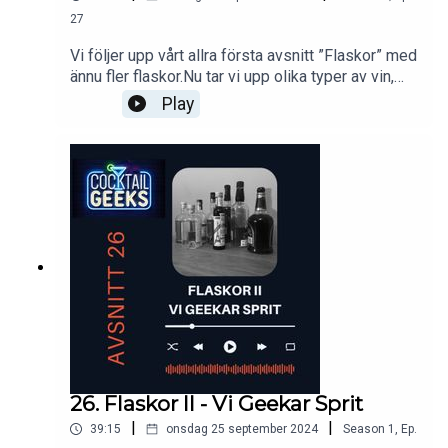
ingenting.Ljud och klippning av Niki Yrla
@soundslikenikiyrlaÅldersgräns: 20år
27
Vi följer upp vårt allra första avsnitt ”Flaskor” med
ännu fler flaskor.Nu tar vi upp olika typer av vin,
aromatiserade viner, champagne och likörerVad
Play
finns det för olika typer av aromatiserat vin?Vilket
vin ska man ha till en Bicicleta?Vad är Falernum
och Allspice?Tack för att du lyssnar!Gillar du
Cocktailgeeks blir vi glada om du prenumererar
och lämnar betyg :)All feedback är välkommen till
vår mail podd@cocktailgeeks.se eller Instagram
DM @cocktailgeeksFölj oss på Instagram
@cocktailgeeks så missar du ingenting.Ljud och
klippning av Niki Yrla
@soundslikenikiyrlaÅldersgräns: 20år
26. Flaskor II - Vi Geekar Sprit
|
|
39:15
onsdag 25 september 2024
Season
1
,
Ep.