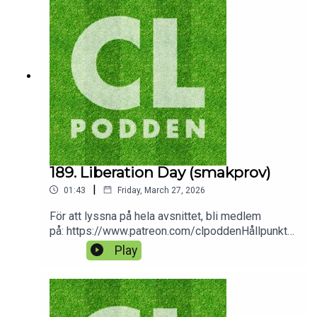
blev till sand”:
https://kvartal.se/pellezackrisson/artiklar/golfen
-blev-till-sand/cG9zdDo5OTMxMg
189. Liberation Day (smakprov)
|
01:43
Friday, March 27, 2026
För att lyssna på hela avsnittet, bli medlem
på: https://www.patreon.com/clpoddenHållpunkte
r:13:06 Summering åttondelsfinalerna16:05 Inför
Play
kvartsfinalerna29:06 Vinnare/förlorare-lista