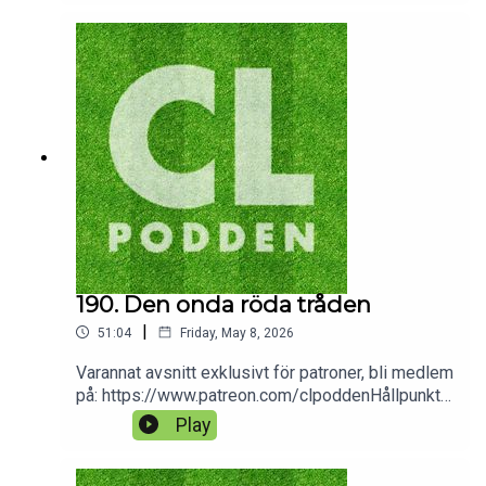
övergång32:44 Årets floppvärvning35:26 Årets
tränare38:15 Årets överraskning40:44 Årets
besvikelse43:32 Årets ögonblick45:13 Årets
vändning
190. Den onda röda tråden
|
51:04
Friday, May 8, 2026
Varannat avsnitt exklusivt för patroner, bli medlem
på: https://www.patreon.com/clpoddenHållpunkte
r:7:55 Summering semifinalerna35:39 PSG:s
Play
årsredovisning38:50 PIF överger sport?48:20
Vinnare/förlorare-lista Kvartal-artikeln ”Golfen