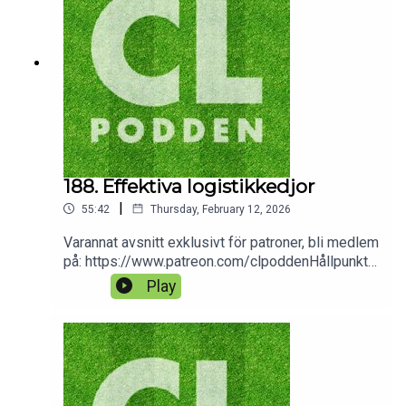
188. Effektiva logistikkedjor
|
55:42
Thursday, February 12, 2026
Varannat avsnitt exklusivt för patroner, bli medlem
på: https://www.patreon.com/clpoddenHållpunkte
r:9:34 Football Money League 202628:57
Play
Extraplatserna till CL42:41 Vinnare/förlorare-lista