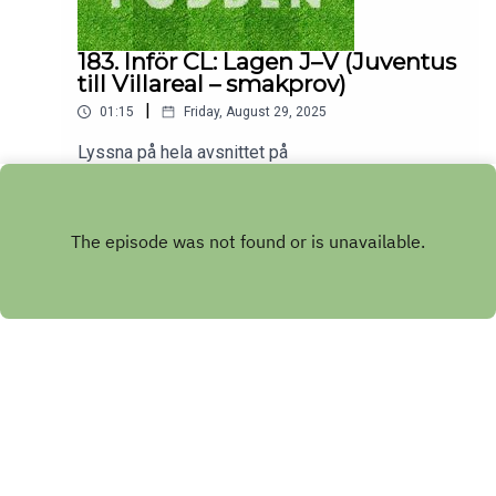
183. Inför CL: Lagen J–V (Juventus
till Villareal – smakprov)
|
01:15
Friday, August 29, 2025
Lyssna på hela avsnittet på
https://www.patreon.com/clpoddenTransfergeno
mgång med betyg på transfers och trupp:
Play
Juventus, Kairat Almaty, Leverkusen, Liverpool,
Manchester City, Marseille, Monaco, Napoli,
Olympiacos, Paris, PSV Eindhoven, Qarabağ, Real
Madrid, Slavia Prag, Sporting CP, Tottenham,
Union SG, Villarreal.
Copyright
Sinnessjuk Produktion AB
Hosted with ❤️ by
Acast