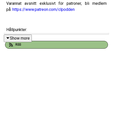
Varannat avsnitt exklusivt för patroner, bli medlem
på:
https://www.patreon.com/clpodden
Hållpunkter:
Show more
RSS
10:20 Sammanfattning årets CL
21:51 Vår CL-elva
32:38 Vinnare/förlorare-lista