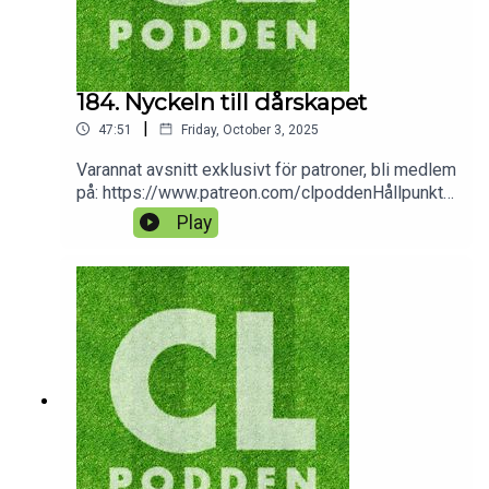
184. Nyckeln till dårskapet
|
47:51
Friday, October 3, 2025
Varannat avsnitt exklusivt för patroner, bli medlem
på: https://www.patreon.com/clpoddenHållpunkte
r:2:06 Finansiell analys: Juventus 18:17
Play
Tillbakablick omgång 239:59 Vinnare/förlorare-
lista