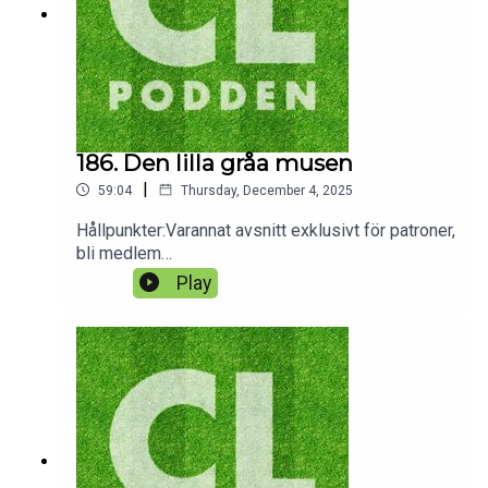
186. Den lilla gråa musen
|
59:04
Thursday, December 4, 2025
Hållpunkter:Varannat avsnitt exklusivt för patroner,
bli medlem
på: https://www.patreon.com/clpodden11:25
Play
Finansiell analys: Atlético Madrid-affären36:19
Omgång 5 & 6 48:29 Vinnare/förlorare-lista