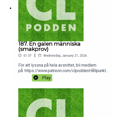
187. En galen människa
(smakprov)
|
01:37
Wednesday, January 21, 2026
För att lyssna på hela avsnittet, bli medlem
på: https://www.patreon.com/clpoddenHållpunkte
r:18:22 Omgång 728:49 Silly season: alla
Play
övergångar50:30 Vinnare/förlorare-lista