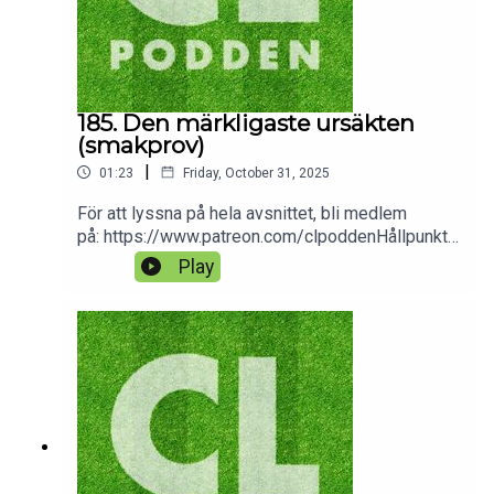
185. Den märkligaste ursäkten
(smakprov)
|
01:23
Friday, October 31, 2025
För att lyssna på hela avsnittet, bli medlem
på: https://www.patreon.com/clpoddenHållpunkte
r:6:36 Finansiell analys: Inter15:55 Inför omgång
Play
426:45 Vinnare/förlorare-lista