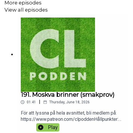
More episodes
View all episodes
191. Moskva brinner (smakprov)
|
01:41
Thursday, June 18, 2026
För att lyssna på hela avsnittet, bli medlem på:
https://www.patreon.com/clpoddenHållpunkter:CL
-podden Awards 2025/26:22:36 Årets
Play
spelare25:20 Årets stjärnskott29:25 Årets