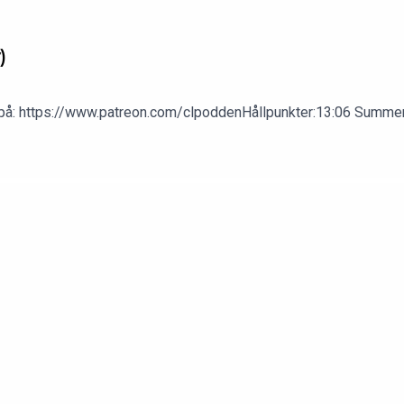
)
em på: https://www.patreon.com/clpoddenHållpunkter:13:06 Summer