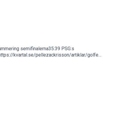
 Summering semifinalerna35:39 PSG:s
https://kvartal.se/pellezackrisson/artiklar/golfen-