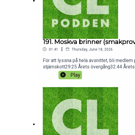
191. Moskva brinner (smakprov
|
01:41
Thursday, June 18, 2026
För att lyssna på hela avsnittet, bli medl
stjärnskott29:25 Årets övergång32:44 Årets
Årets vändning
Play