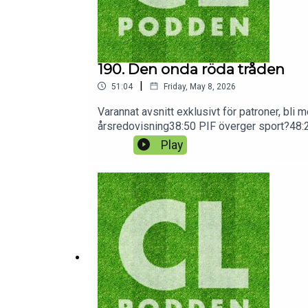
190. Den onda röda tråden
|
51:04
Friday, May 8, 2026
Varannat avsnitt exklusivt för patroner, b
årsredovisning38:50 PIF överger sport?48:20 
blev-till-sand/cG9zdDo5OTMxMg
Play