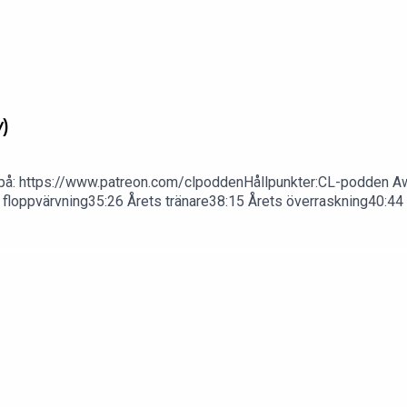
)
em på: https://www.patreon.com/clpoddenHållpunkter:CL-podden 
 floppvärvning35:26 Årets tränare38:15 Årets överraskning40:4