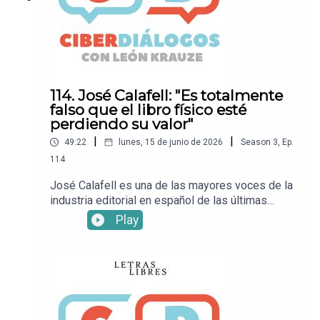
Letras Libres!
114. José Calafell: "Es totalmente
falso que el libro físico esté
perdiendo su valor"
|
|
49:22
lunes, 15 de junio de 2026
Season
3
,
Ep.
114
José Calafell es una de las mayores voces de la
industria editorial en español de las últimas
décadas. Actualmente director para América
Play
Latina de Grupo Planeta, ha dedicado su vida al
libro, a encontrar nuevas voces, a responder
cómo llevar la literatura a la mayor cantidad de
lectores posible. En esta conversación con León
Krauze, Calafell habla de la situación del libro y la
lectura en un presente lleno de predicciones