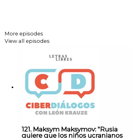
• Sigue a León Krauze
X
Facebook
More episodes
View all episodes
Instagram
TikTok
• Sigue a
Letras Libres
Sitio web
X
Facebook
Instagram
121. Maksym Maksymov: "Rusia
quiere que los niños ucranianos