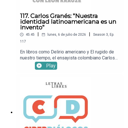
117. Carlos Granés: "Nuestra
identidad latinoamericana es un
invento"
|
|
45:45
lunes, 6 de julio de 2026
Season
3
,
Ep.
117
En libros como Delirio americano y El rugido de
nuestro tiempo, el ensayista colombiano Carlos
Granés ha analizado con inteligencia el pasado y
Play
la actualidad de América Latina. En esta
entrevista con León Krauze, recorre temas
políticos relevantes: la situación del régimen en
Venezuela luego de los terremotos, el ascenso
de la derecha en Colombia, el papel de Donald
Trump en la región y los ideales de la unidad
latinoamericana.Mira este episodio en YouTube.•
Sigue a León KrauzeXFacebookInstagramTikTok•
Sigue a Letras LibresSitio
webXFacebookInstagramTikTok• ¡Suscríbete a