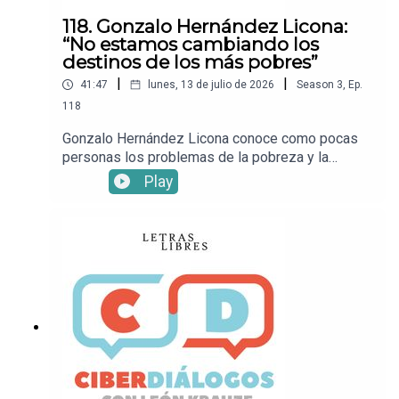
webXFacebookInstagramTikTok• ¡Suscríbete a
118. Gonzalo Hernández Licona:
Letras Libres!
“No estamos cambiando los
destinos de los más pobres”
|
|
41:47
lunes, 13 de julio de 2026
Season
3
,
Ep.
118
Gonzalo Hernández Licona conoce como pocas
personas los problemas de la pobreza y la
desigualdad. En esta entrevista con León Krauze,
Play
el ex secretario ejecutivo del Coneval, actual
director del Observatorio Social del Centro de
Estudios Espinoza Yglesias, habla sobre la
batalla contra la pobreza, que en México está aún
muy lejos de terminar.Mira este episodio en
YouTub e.• Sigue a León
KrauzeXFacebookInstagramTikTok• Sigue a
Letras LibresSitio
webXFacebookInstagramTikTok• ¡Suscríbete a
Letras Libres!