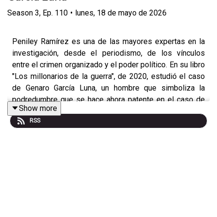
Season
3
,
Ep.
110
•
lunes, 18 de mayo de 2026
Peniley Ramírez es una de las mayores expertas en la
investigación, desde el periodismo, de los vínculos
entre el crimen organizado y el poder político. En su libro
"Los millonarios de la guerra", de 2020, estudió el caso
de Genaro García Luna, un hombre que simboliza la
podredumbre que se hace ahora patente en el caso de
Show more
Rubén Rocha Moya. En esta conversación con León
RSS
Krauze, habla sobre los paralelismos entra ambas
acusaciones y lo que la más reciente implica para
México.
Mira este Ciberdiálogo en YouTube
.