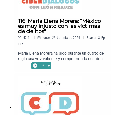
Letras Libres!
116. María Elena Morera: "México
es muy injusto con las víctimas
de delitos"
|
|
42:41
lunes, 29 de junio de 2026
Season
3
,
Ep.
116
María Elena Morera ha sido durante un cuarto de
siglo una voz valiente y comprometida que desde
Causa en Común, la asociación que preside, se ha
Play
dedicado a empujar al país hacia una justicia más
equitativa, una protección más activa de las
víctimas y una reflexión constante sobre la
inseguridad. En esta conversación con León
Krauze, habla sobre corrupción, cifras, impunidad
y acceso a la justicia durante el gobierno de
Claudia Sheinbaum.Mira este episodio en
YouTube.• Sigue a León
KrauzeXFacebookInstagramTikTok• Sigue a