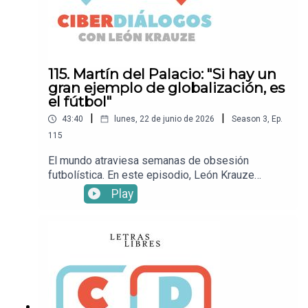
Letras LibresSitio
webXFacebookInstagramTikTok• ¡Suscríbete a
Letras Libres!
115. Martín del Palacio: "Si hay un
gran ejemplo de globalización, es
el fútbol"
|
|
43:40
lunes, 22 de junio de 2026
Season
3
,
Ep.
115
El mundo atraviesa semanas de obsesión
futbolística. En este episodio, León Krauze
conversa con el periodista deportivo Martín del
Play
Palacio sobre la Copa del Mundo, la manera en se
ha insertado en el momento cultural y lo que nos
dice sobre el desempeño atlético, la geopolítica,
las miradas sobre la diversidad y la migración y
otros temas más.Mira este episodio en YouTube.•
Sigue a León KrauzeXFacebookInstagramTikTok•
Sigue a Letras LibresSitio
webXFacebookInstagramTikTok• ¡Suscríbete a