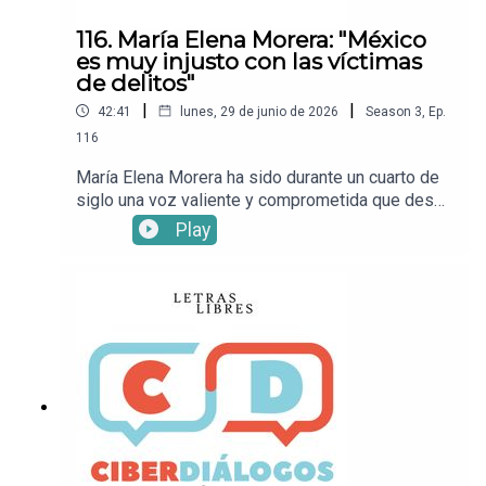
116. María Elena Morera: "México
es muy injusto con las víctimas
de delitos"
|
|
42:41
lunes, 29 de junio de 2026
Season
3
,
Ep.
116
María Elena Morera ha sido durante un cuarto de
siglo una voz valiente y comprometida que desde
Causa en Común, la asociación que preside, se ha
Play
dedicado a empujar al país hacia una justicia más
equitativa, una protección más activa de las
víctimas y una reflexión constante sobre la
inseguridad. En esta conversación con León
Krauze, habla sobre corrupción, cifras, impunidad
y acceso a la justicia durante el gobierno de
Claudia Sheinbaum.Mira este episodio en
YouTube.• Sigue a León
KrauzeXFacebookInstagramTikTok• Sigue a
Letras LibresSitio
webXFacebookInstagramTikTok• ¡Suscríbete a