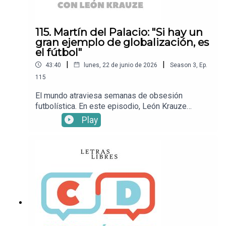
Letras Libres!
115. Martín del Palacio: "Si hay un
gran ejemplo de globalización, es
el fútbol"
|
|
43:40
lunes, 22 de junio de 2026
Season
3
,
Ep.
115
El mundo atraviesa semanas de obsesión
futbolística. En este episodio, León Krauze
conversa con el periodista deportivo Martín del
Play
Palacio sobre la Copa del Mundo, la manera en se
ha insertado en el momento cultural y lo que nos
dice sobre el desempeño atlético, la geopolítica,
las miradas sobre la diversidad y la migración y
otros temas más.Mira este episodio en YouTube.•
Sigue a León KrauzeXFacebookInstagramTikTok•
Sigue a Letras LibresSitio
webXFacebookInstagramTikTok• ¡Suscríbete a
Letras Libres!