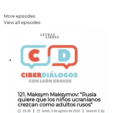
Facebook
More episodes
Instagram
View all episodes
TikTok
• Sigue a
Letras Libres
Sitio web
X
Facebook
Instagram
121. Maksym Maksymov: "Rusia
TikTok
quiere que los niños ucranianos
crezcan como adultos rusos"
|
|
25:28
lunes, 3 de agosto de 2026
Season
3
,
Ep.