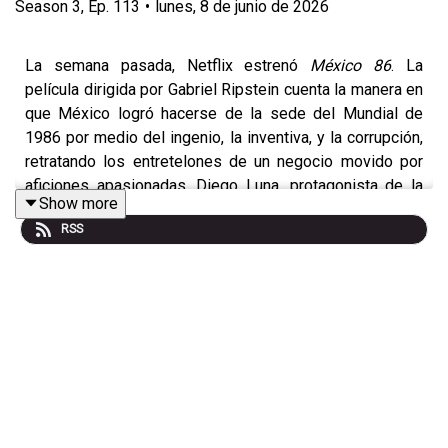
Season
3
,
Ep.
113
•
lunes, 8 de junio de 2026
La semana pasada, Netflix estrenó
México 86
. La
película dirigida por Gabriel Ripstein cuenta la manera en
que México logró hacerse de la sede del Mundial de
1986 por medio del ingenio, la inventiva, y la corrupción,
retratando los entretelones de un negocio movido por
aficiones apasionadas. Diego Luna, protagonista de la
Show more
cinta, y Daniel Krauze, su guionista, hablan de
y del amor
RSS
por el futbol.
Mira este episodio en YouTube
.
• Sigue a León Krauze
X