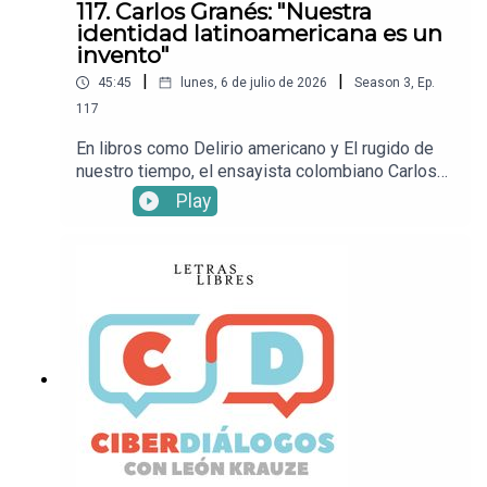
117. Carlos Granés: "Nuestra
identidad latinoamericana es un
invento"
|
|
45:45
lunes, 6 de julio de 2026
Season
3
,
Ep.
117
En libros como Delirio americano y El rugido de
nuestro tiempo, el ensayista colombiano Carlos
Granés ha analizado con inteligencia el pasado y
Play
la actualidad de América Latina. En esta
entrevista con León Krauze, recorre temas
políticos relevantes: la situación del régimen en
Venezuela luego de los terremotos, el ascenso
de la derecha en Colombia, el papel de Donald
Trump en la región y los ideales de la unidad
latinoamericana.Mira este episodio en YouTube.•
Sigue a León KrauzeXFacebookInstagramTikTok•
Sigue a Letras LibresSitio
webXFacebookInstagramTikTok• ¡Suscríbete a
Letras Libres!