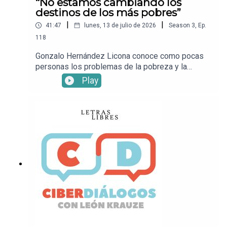
“No estamos cambiando los
destinos de los más pobres”
|
|
41:47
lunes, 13 de julio de 2026
Season
3
,
Ep.
118
Gonzalo Hernández Licona conoce como pocas
personas los problemas de la pobreza y la
desigualdad. En esta entrevista con León Krauze,
Play
el ex secretario ejecutivo del Coneval, actual
director del Observatorio Social del Centro de
Estudios Espinoza Yglesias, habla sobre la
batalla contra la pobreza, que en México está aún
muy lejos de terminar.Mira este episodio en
YouTub e.• Sigue a León
KrauzeXFacebookInstagramTikTok• Sigue a
Letras LibresSitio
webXFacebookInstagramTikTok• ¡Suscríbete a
Letras Libres!