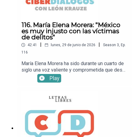
Letras Libres!
116. María Elena Morera: "México
es muy injusto con las víctimas
de delitos"
|
|
42:41
lunes, 29 de junio de 2026
Season
3
,
Ep.
116
María Elena Morera ha sido durante un cuarto de
siglo una voz valiente y comprometida que desde
Causa en Común, la asociación que preside, se ha
Play
dedicado a empujar al país hacia una justicia más
equitativa, una protección más activa de las
víctimas y una reflexión constante sobre la
inseguridad. En esta conversación con León
Krauze, habla sobre corrupción, cifras, impunidad
y acceso a la justicia durante el gobierno de
Claudia Sheinbaum.Mira este episodio en
YouTube.• Sigue a León
KrauzeXFacebookInstagramTikTok• Sigue a