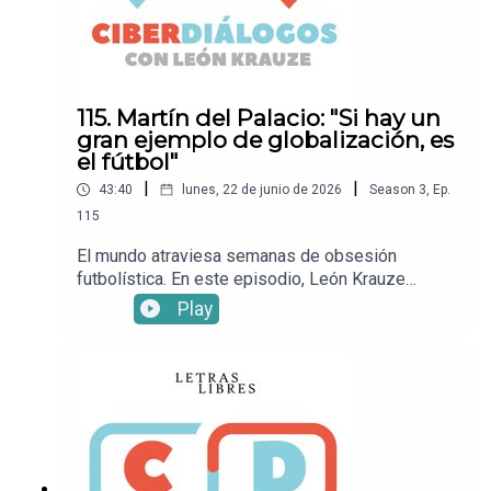
Letras LibresSitio
webXFacebookInstagramTikTok• ¡Suscríbete a
Letras Libres!
115. Martín del Palacio: "Si hay un
gran ejemplo de globalización, es
el fútbol"
|
|
43:40
lunes, 22 de junio de 2026
Season
3
,
Ep.
115
El mundo atraviesa semanas de obsesión
futbolística. En este episodio, León Krauze
conversa con el periodista deportivo Martín del
Play
Palacio sobre la Copa del Mundo, la manera en se
ha insertado en el momento cultural y lo que nos
dice sobre el desempeño atlético, la geopolítica,
las miradas sobre la diversidad y la migración y
otros temas más.Mira este episodio en YouTube.•
Sigue a León KrauzeXFacebookInstagramTikTok•
Sigue a Letras LibresSitio
webXFacebookInstagramTikTok• ¡Suscríbete a