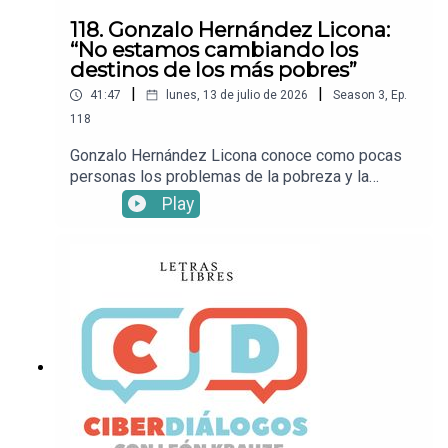
webXFacebookInstagramTikTok• ¡Suscríbete a
118. Gonzalo Hernández Licona:
Letras Libres!
“No estamos cambiando los
destinos de los más pobres”
|
|
41:47
lunes, 13 de julio de 2026
Season
3
,
Ep.
118
Gonzalo Hernández Licona conoce como pocas
personas los problemas de la pobreza y la
desigualdad. En esta entrevista con León Krauze,
Play
el ex secretario ejecutivo del Coneval, actual
director del Observatorio Social del Centro de
Estudios Espinoza Yglesias, habla sobre la
batalla contra la pobreza, que en México está aún
muy lejos de terminar.Mira este episodio en
YouTub e.• Sigue a León
KrauzeXFacebookInstagramTikTok• Sigue a
Letras LibresSitio
webXFacebookInstagramTikTok• ¡Suscríbete a
Letras Libres!