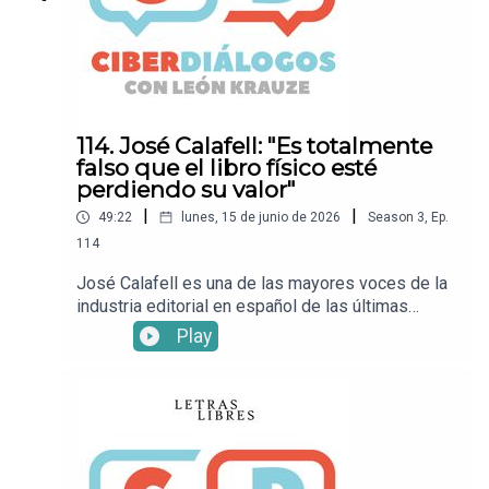
Letras Libres!
114. José Calafell: "Es totalmente
falso que el libro físico esté
perdiendo su valor"
|
|
49:22
lunes, 15 de junio de 2026
Season
3
,
Ep.
114
José Calafell es una de las mayores voces de la
industria editorial en español de las últimas
décadas. Actualmente director para América
Play
Latina de Grupo Planeta, ha dedicado su vida al
libro, a encontrar nuevas voces, a responder
cómo llevar la literatura a la mayor cantidad de
lectores posible. En esta conversación con León
Krauze, Calafell habla de la situación del libro y la
lectura en un presente lleno de predicciones