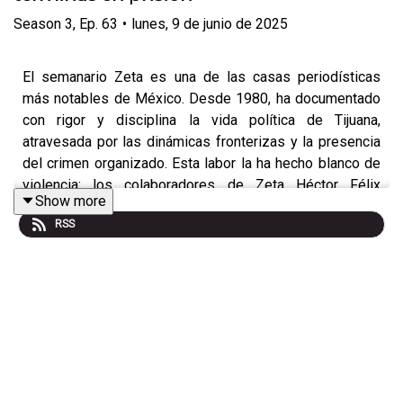
Season
3
,
Ep.
63
•
lunes, 9 de junio de 2025
El semanario Zeta es una de las casas periodísticas
más notables de México. Desde 1980, ha documentado
con rigor y disciplina la vida política de Tijuana,
atravesada por las dinámicas fronterizas y la presencia
del crimen organizado. Esta labor la ha hecho blanco de
violencia: los colaboradores de Zeta Héctor Félix
Show more
Miranda, Francisco Ortiz Franco y Margarito Martínez
RSS
fueron asesinados en 1988, 2004 y 2022,
respectivamente; Jesús Blancornelas, director de la
revista hasta su muerte en 2006, sobrevivió un atentado
en 1997. En este episodio, León Krauze conversó, en las
instalaciones de Zeta en Tijuana, con Adela Navarro, la
actual directora, acerca del trabajo periodístico bajo
amenazas y la sombra perenne del narcotráfico en esa
ciudad del noroeste mexicano.