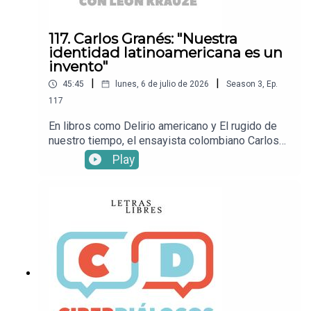
117. Carlos Granés: "Nuestra
identidad latinoamericana es un
invento"
|
|
45:45
lunes, 6 de julio de 2026
Season
3
,
Ep.
117
En libros como Delirio americano y El rugido de
nuestro tiempo, el ensayista colombiano Carlos
Granés ha analizado con inteligencia el pasado y
Play
la actualidad de América Latina. En esta
entrevista con León Krauze, recorre temas
políticos relevantes: la situación del régimen en
Venezuela luego de los terremotos, el ascenso
de la derecha en Colombia, el papel de Donald
Trump en la región y los ideales de la unidad
latinoamericana.Mira este episodio en YouTube.•
Sigue a León KrauzeXFacebookInstagramTikTok•
Sigue a Letras LibresSitio
webXFacebookInstagramTikTok• ¡Suscríbete a