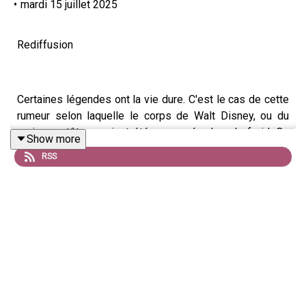
•
mardi 15 juillet 2025
Rediffusion
Certaines légendes ont la vie dure. C'est le cas de cette
rumeur selon laquelle le corps de Walt Disney, ou du
moins sa tête, auraient été conservés dans le froid. On
Show more
prétend même que ces reliques se trouveraient
RSS
aujourd'hui dans l'un des parcs d'attractions placés sous
l'égide du père de Mickey.
Le bruit a été propagé par la presse, ainsi que par
certains employés de la firme Disney. On retrouve
d'ailleurs ces rumeurs dans des livres consacrés à Walt
Disney.