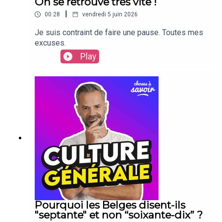
On se retrouve très vite !
|
00:28
vendredi 5 juin 2026
Je suis contraint de faire une pause. Toutes mes
excuses.
Play
Pourquoi les Belges disent-ils
"septante" et non “soixante-dix” ?