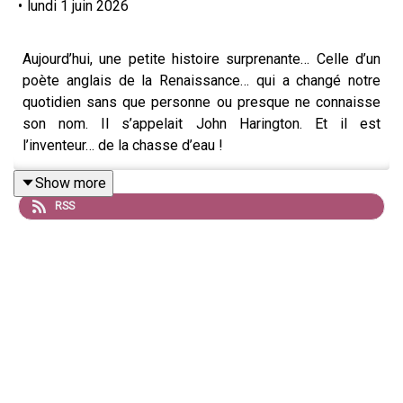
•
lundi 1 juin 2026
Aujourd’hui, une petite histoire surprenante… Celle d’un
poète anglais de la Renaissance… qui a changé notre
quotidien sans que personne ou presque ne connaisse
son nom. Il s’appelait John Harington. Et il est
l’inventeur… de la chasse d’eau !
Show more
RSS
Oui, vous m’avez bien entendu. Derrière ce geste anodin
— tirer la chasse — il y a l’idée brillante d’un écrivain du
XVIᵉ siècle. Mais revenons un peu en arrière.
John Harington naît en 1560, dans une famille
aristocratique. C’est un homme cultivé, proche de la reine
Élisabeth Iʳᵉ. Il écrit des poèmes, des satires, il traduit
Virgile… Bref, un pur esprit de cour. Mais un poète un peu
trop espiègle : ses écrits licencieux lui valent d’être