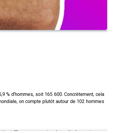
45,9 % d’hommes, soit 165 600. Concrètement, cela
 mondiale, on compte plutôt autour de 102 hommes
ttent l’île pour poursuivre leurs études ou trouver