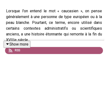
Lorsque l'on entend le mot « caucasien », on pense
généralement à une personne de type européen ou à la
peau blanche. Pourtant, ce terme, encore utilisé dans
certains contextes administratifs ou scientifiques
anciens, a une histoire étonnante qui remonte à la fin du
XVIIIe siècle.
Show more
Tout commence avec un savant allemand nommé Johann
RSS
Friedrich Blumenbach. Considéré comme l'un des
fondateurs de l'anthropologie physique, il cherche à
classer les êtres humains selon leurs caractéristiques
physiques. En 1795, il propose une division de
l'humanité en plusieurs grands groupes qu'il appelle «
races ».
Pour désigner ce qu'il considère comme la population
européenne, Blumenbach choisit le terme « caucasienne
». Pourquoi ce nom ? Parce qu'il est fasciné par le