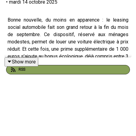
•
mardi 14 octobre 2025
Bonne nouvelle, du moins en apparence : le leasing
social automobile fait son grand retour à la fin du mois
de septembre. Ce dispositif, réservé aux ménages
modestes, permet de louer une voiture électrique à prix
réduit. Et cette fois, une prime supplémentaire de 1 000
euros s’ajoute au bonus écologique, déjà compris entre 3
Show more
100 et 4 200 euros selon les revenus. De quoi séduire
RSS
de nouveaux automobilistes… sauf qu’en coulisses, le
mode de financement change radicalement.
Jusqu’ici, ces aides étaient directement financées par
l’État. Désormais, ce sont les fournisseurs d’énergie et
de carburant qui mettront la main à la poche, via le
mécanisme des certificats d’économie d’énergie, ou
CEE. En clair : les distributeurs d’électricité, de gaz et de