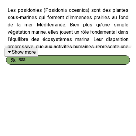
Les posidonies (Posidonia oceanica) sont des plantes
sous-marines qui forment d’immenses prairies au fond
de la mer Méditerranée. Bien plus qu’une simple
végétation marine, elles jouent un rôle fondamental dans
l’équilibre des écosystèmes marins. Leur disparition
progressive, due aux activités humaines, représente une
Show more
menace majeure pour la biodiversité.
RSS
1. Un habitat et un refuge pour la faune marine
Les herbiers de posidonie abritent une multitude
d’espèces animales et végétales. Ils servent de nurserie
pour de nombreux poissons et crustacés, qui y trouvent
un abri contre les prédateurs et un environnement
propice à leur reproduction. Des espèces
emblématiques comme le mérou, la seiche ou encore
certaines étoiles de mer y passent une partie de leur