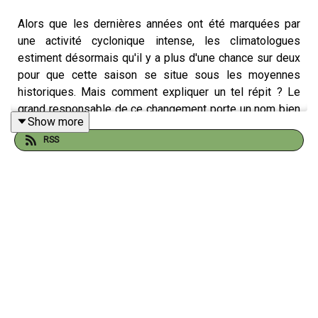
Alors que les dernières années ont été marquées par
une activité cyclonique intense, les climatologues
estiment désormais qu'il y a plus d'une chance sur deux
pour que cette saison se situe sous les moyennes
historiques. Mais comment expliquer un tel répit ? Le
grand responsable de ce changement porte un nom bien
Show more
connu : El Niño.
RSS
Ce phénomène climatique naturel est de retour. Il se
caractérise par un réchauffement anormal et significatif
des eaux de surface dans le centre et l'est de l'océan
Pacifique tropical. Si cette hausse des températures
aquatiques a tendance à surcharger l’atmosphère en
énergie et à provoquer une hyperactivité de tempêtes du
côté du Pacifique, elle produit exactement l’effet inverse
dans le bassin atlantique, agissant comme un véritable
bouclier.