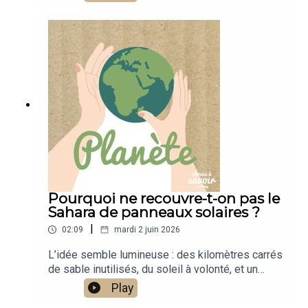
experts rappellent un principe fondamental de prudence :
une saison globalement calme à l'échelle de l'océan
n'exclut pas qu'un phénomène isolé et puissant touche
terre. Il suffit d'une seule tempête pour transformer une
année tranquille en catastrophe locale.
Pourquoi ne recouvre-t-on pas le
Sahara de panneaux solaires ?
|
02:09
mardi 2 juin 2026
L’idée semble lumineuse : des kilomètres carrés
de sable inutilisés, du soleil à volonté, et un
besoin urgent d’électricité propre. Pourtant,
Play
malgré ce potentiel immense, nous n’avons pas