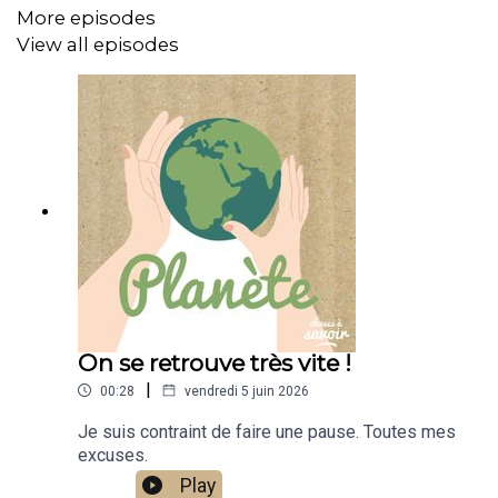
Le secret de ce mécanisme réside dans ce que les
More episodes
météorologues appellent le « cisaillement du vent ». En
View all episodes
réchauffant le Pacifique, El Niño modifie la circulation de
l'air à l'échelle planétaire et déplace les courants-jets.
Cela génère des vents très puissants et instables en
haute altitude au-dessus de l'Atlantique. Ces vents
soufflent dans des directions différentes de ceux de la
surface, ce qui vient littéralement cisailler et dissiper les
structures verticales des tempêtes en formation. En
rompant la transmission d'énergie, ce phénomène
empêche les perturbations tropicales de s’organiser et
de se transformer en ouragans majeurs. Même si les
eaux de surface de l'Atlantique restent chaudes, ce
cisaillement atmosphérique neutralise leur potentiel
On se retrouve très vite !
destructeur.
|
00:28
vendredi 5 juin 2026
Les prévisions scientifiques anticipent ainsi un nombre
Je suis contraint de faire une pause. Toutes mes
de tempêtes nommées et d'ouragans inférieur aux
excuses.
normales. Toutefois, la nature reste imprévisible. Les
Play