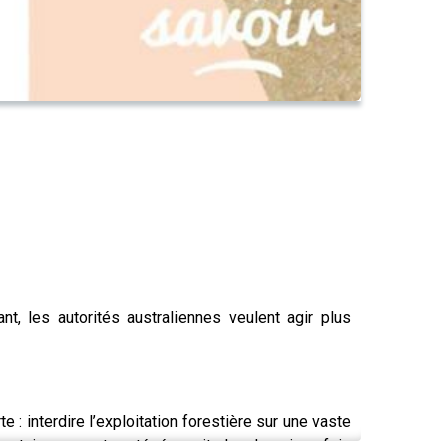
t, les autorités australiennes veulent agir plus
: interdire l’exploitation forestière sur une vaste
entaires seront protégés, soit plus de quinze fois