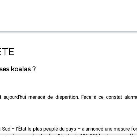
ETE
ses koalas ?
aujourd’hui menacé de disparition. Face à ce constat alarman
d – l’État le plus peuplé du pays – a annoncé une mesure forte 
sanctuaires pour les koalas. Dès lundi, 176 000 hectares supplém