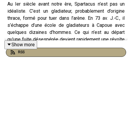
Au Ier siècle avant notre ère, Spartacus n’est pas un
idéaliste. C’est un gladiateur, probablement d’origine
thrace, formé pour tuer dans l’arène. En 73 av. J.-C., il
s’échappe d’une école de gladiateurs à Capoue avec
quelques dizaines d’hommes. Ce qui n’est au départ
qu’une fuite désespérée devient rapidement une révolte
Show more
massive. En quelques mois, Spartacus rassemble des
RSS
dizaines de milliers d’esclaves, de déserteurs et de
marginaux. Il bat plusieurs armées romaines, pourtant
mieux équipées.
À ce stade, il devient une menace sérieuse pour Rome.
Mais ses intentions restent floues. Voulait-il renverser la
République ? Libérer tous les esclaves ? Ou simplement
fuir l’Italie ? Les sources antiques — souvent hostiles —
ne tranchent pas clairement. Des historiens comme
Plutarch décrivent un chef charismatique, stratège, mais
sans véritable projet politique structuré.