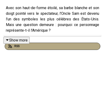
Avec son haut-de-forme étoilé, sa barbe blanche et son
doigt pointé vers le spectateur, l’Oncle Sam est devenu
l’un des symboles les plus célèbres des États-Unis.
Mais une question demeure : pourquoi ce personnage
représente-t-il l’Amérique ?
L’origine de l’Oncle Sam remonterait à la guerre anglo-
Show more
américaine de 1812. À cette époque, un fournisseur de
RSS
viande nommé Samuel Wilson travaille pour l’armée
américaine dans l’État de New York. Les barils de viande
qu’il envoie aux soldats portent les lettres « U.S. », pour «
United States ».
Mais les soldats plaisantent en disant que ces initiales
signifient en réalité « Uncle Sam », car Samuel Wilson
était surnommé « Uncle Sam » par ses proches. Peu à
peu, l’expression commence à désigner le
gouvernement américain lui-même.