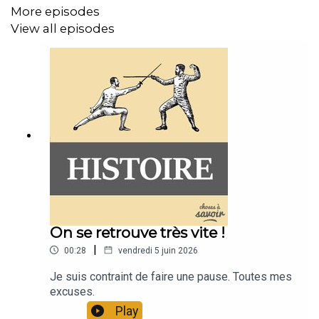
donc de créer l'IACRL pour défendre la communauté
More episodes
contre cette image négative.
View all episodes
Officiellement, l’organisation avait pour but de dénoncer
le racisme et les discriminations envers les Italiens-
Américains. Ses actions visaient également à mettre fin
à l’utilisation du terme "mafia" dans les médias et dans
les discours publics, Colombo affirmant qu'il s'agissait
d'un stéréotype injuste et offensant. Il organisa des
manifestations, des rassemblements et une campagne
de communication nationale pour sensibiliser le public
aux problèmes que rencontrait la communauté italienne.
On se retrouve très vite !
|
00:28
vendredi 5 juin 2026
Mais derrière cette façade de défense des droits
Je suis contraint de faire une pause. Toutes mes
civiques, l'IACRL servait aussi les intérêts de la mafia.
excuses.
En mettant la pression sur le FBI et les médias, Joe
Play