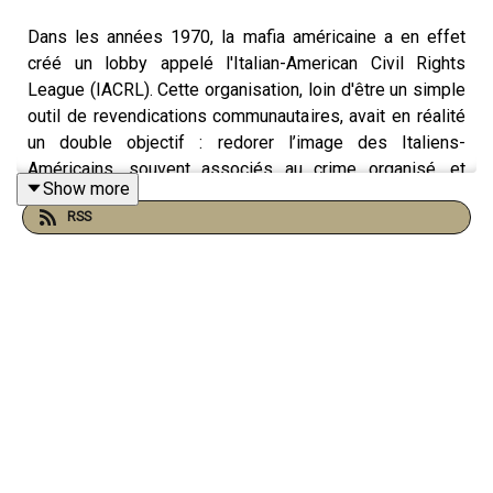
Dans les années 1970, la mafia américaine a en effet
créé un lobby appelé l'Italian-American Civil Rights
League (IACRL). Cette organisation, loin d'être un simple
outil de revendications communautaires, avait en réalité
un double objectif : redorer l’image des Italiens-
Américains, souvent associés au crime organisé, et
Show more
protéger les intérêts de la mafia elle-même.
RSS
L'initiative revient principalement à Joe Colombo, l’un
des chefs influents de la mafia new-yorkaise, qui
dirigeait la famille Colombo. Colombo avait compris que
la communauté italo-américaine faisait l’objet de
stigmatisation et de préjugés. De nombreux Italiens-
Américains étaient fréquemment associés au crime
organisé, ce qui avait des répercussions sur leurs
opportunités économiques et sociales. Colombo décida