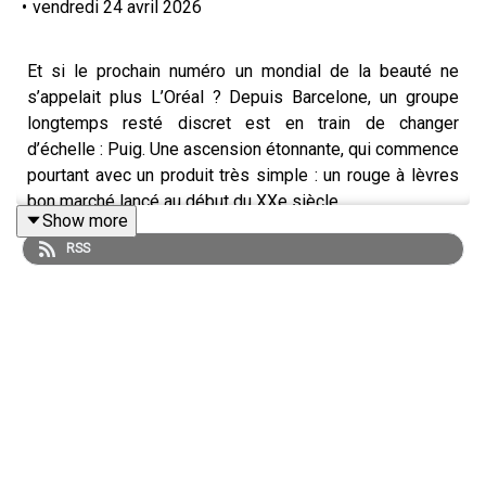
•
vendredi 24 avril 2026
Et si le prochain numéro un mondial de la beauté ne
s’appelait plus L’Oréal ? Depuis Barcelone, un groupe
longtemps resté discret est en train de changer
d’échelle : Puig. Une ascension étonnante, qui commence
pourtant avec un produit très simple : un rouge à lèvres
bon marché lancé au début du XXe siècle.
Show more
Fondée en 1914, l’entreprise familiale Puig a longtemps
RSS
avancé à contre-courant des géants du secteur. Là où
L’Oréal a construit un empire sur la cosmétique grand
public et la distribution massive, Puig a fait un choix
différent : miser sur les parfums et les marques de luxe.
Un positionnement plus étroit, mais aussi plus rentable.
Le véritable tournant intervient dans les années 1990 et
2000, lorsque Puig multiplie les acquisitions
stratégiques. Le groupe récupère des licences de