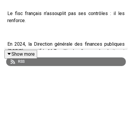
Le fisc français n’assouplit pas ses contrôles : il les
renforce.
En 2024, la Direction générale des finances publiques
(DGFiP) a notifié 16,7 milliards d’euros de droits et
Show more
pénalités, un record selon son dernier rapport d’activité –
RSS
soit un milliard de plus qu’en 2023.
En parallèle, l’administration a réalisé un peu plus de 1,15
million de contrôles chez les particuliers (et 120 000 sur
les entreprises), soit déjà +25 % par rapport à 2022. Et
l’élan va se poursuivre : Bercy s’est donné pour objectif
d’augmenter encore ce volume de 25 % d’ici 2027 dans
le cadre du Cadre d’objectifs et de moyens 2023-2027.