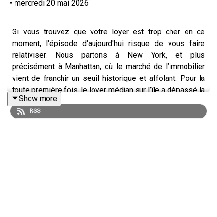
•
mercredi 20 mai 2026
Si vous trouvez que votre loyer est trop cher en ce
moment, l'épisode d'aujourd'hui risque de vous faire
relativiser. Nous partons à New York, et plus
précisément à Manhattan, où le marché de l’immobilier
vient de franchir un seuil historique et affolant. Pour la
toute première fois, le loyer médian sur l’île a dépassé la
Show more
barre des 5 000 dollars par mois, s’établissant très
RSS
exactement à 5 099 dollars, soit près de 4 700 euros.
Insistons bien sur le mot médian : cela signifie que la
moitié des habitants de Manhattan paient désormais
encore plus que cette somme astronomique pour se
loger. Loin de se stabiliser, cette tendance s'accélère
avec une hausse vertigineuse de 6 % en l'espace d'une
seule année.
Si vous imaginez qu'à ce prix-là, les locataires s'offrent