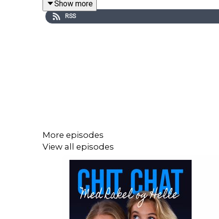
Show more
RSS
Del 2 kommer neste torsdag - 15.6.23
More episodes
View all episodes