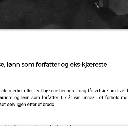
se, lønn som forfatter og eks-kjæreste
iale medier eller lest bøkene hennes. I dag får vi høre om livet 
 karriere og lønn som forfatter. I 7 år var Linnéa i et forhold
set selv igjen etter et brudd.
il, bryllupet og planene for fremtiden.