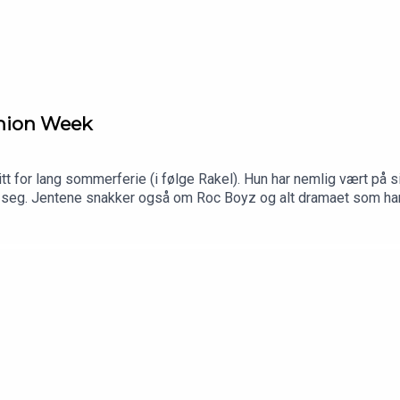
shion Week
litt for lang sommerferie (i følge Rakel). Hun har nemlig vært på s
r seg. Jentene snakker også om Roc Boyz og alt dramaet som har 
 slett mistet bakkekontakten? I tillegg er Copenhagen Fashion W
 om sesongens trender og høydepunkter.