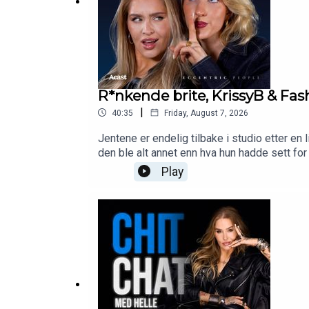
R*nkende brite, KrissyB & Fa
|
40:35
Friday, August 7, 2026
Jentene er endelig tilbake i studio etter en 
den ble alt annet enn hva hun hadde sett fo
gjennomtenkt PR-stunt, eller har de rett og
Play
moteinteresserte jenter er det mye å mene