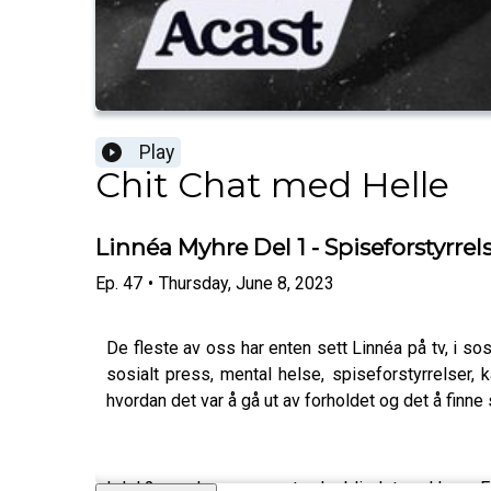
Play
Chit Chat med Helle
Linnéa Myhre Del 1 - Spiseforstyrrel
Ep.
47
•
Thursday, June 8, 2023
De fleste av oss har enten sett Linnéa på tv, i sos
sosialt press, mental helse, spiseforstyrrelser,
hvordan det var å gå ut av forholdet og det å finne 
I del 2 som kommer neste uke blir det snakk om Em