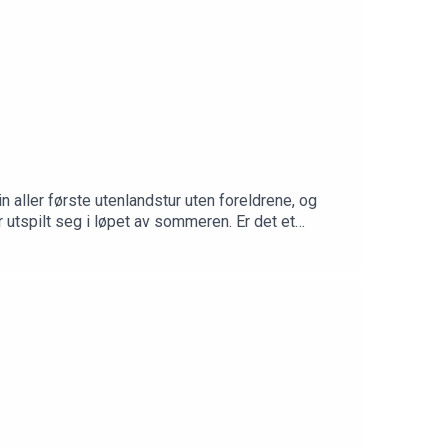
in aller første utenlandstur uten foreldrene, og
utspilt seg i løpet av sommeren. Er det et
eek et hot samtaleemne - for som to ikke særlig