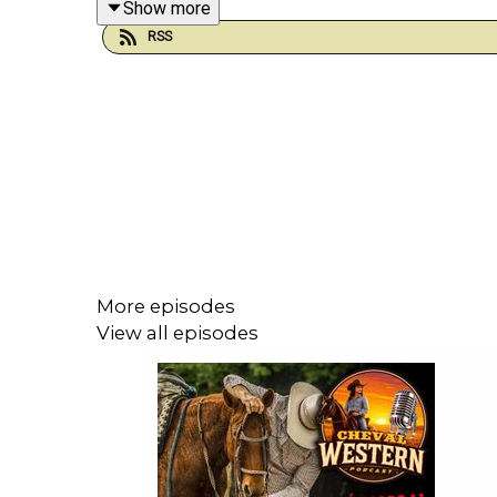
Show more
RSS
Musiques utilisées :
Toutes les musiques utilisées sont issues du 
Silverstone, Erkki Marjasvaara, Ievgen Poltavsky
Starostin, Vlad Krotov.
More episodes
View all episodes