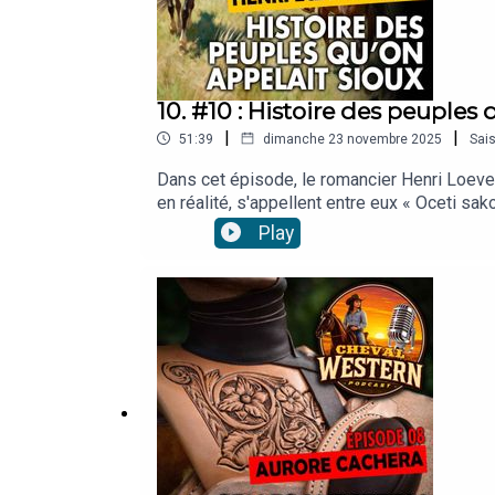
10. #10 : Histoire des peuples 
|
|
51:39
dimanche 23 novembre 2025
Sai
Dans cet épisode, le romancier Henri Loeven
en réalité, s'appellent entre eux « Oceti sa
politiques d'origine. Comprendre leur histo
Play
Musiques utilisées :Toutes les musiques u
Intelligent User System, Kazoom, Nick Panek