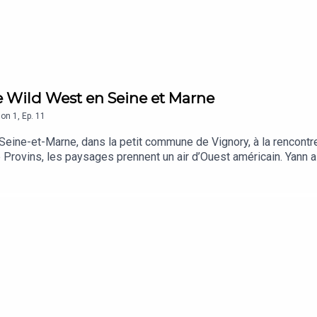
 le Wild West en Seine et Marne
son
1
,
Ep.
11
eine-et-Marne, dans la petit commune de Vignory, à la rencontr
 Provins, les paysages prennent un air d’Ouest américain. Yann a
ssière.Dans cet épisode, il nous parle de son parcours, de son 
 qu’il incarne au quotidien avec sa famille, et de la relation uniq
nch, les compétitions, la vie au rythme des chevaux, et cette p
.Musiques utilisées :Toutes les musiques utilisées sont issues 
Shomo, Dimmysad, Dvir Silverstone, Erkki Marjasvaara, Ievgen P
 Winter, Tunetank, Viacheslav Starostin, Vlad Krotov.