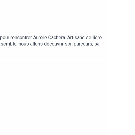
pour rencontrer Aurore Cachera. Artisane sellière
Ensemble, nous allons découvrir son parcours, sa
ées :Toutes les musiques utilisées sont issues du
r Silverstone, Erkki Marjasvaara, Ievgen
k, Viacheslav Starostin, Vlad Krotov.