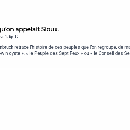
qu’on appelait Sioux.
son
1
,
Ep.
10
bruck retrace l’histoire de ces peuples que l’on regroupe, de m
kowin oyate », « le Peuple des Sept Feux » ou « le Conseil des Se
ire permet de mieux saisir les origines du mode de vie des Plain
tilisées sont issues du catalogue de Pixabay : Viacheslav Star
, Sonican, Oleksii Kalyna, All World Music, Tunetank, Pau Yudin