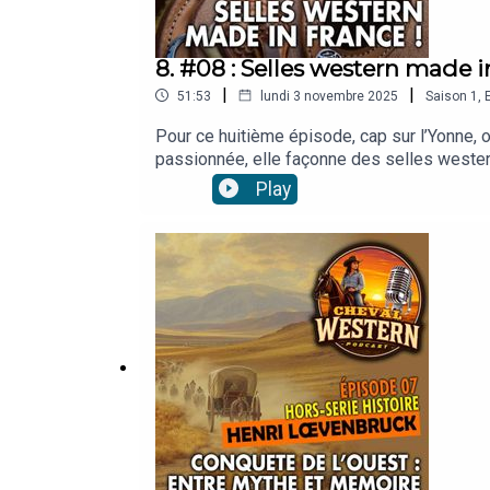
8. #08 : Selles western made 
|
|
51:53
lundi 3 novembre 2025
Saison
1
,
Pour ce huitième épisode, cap sur l’Yonne, 
passionnée, elle façonne des selles western
passion pour le western, et les secrets d’u
Play
catalogue de Pixabay : Alana Jordan, Anton
Poltavskyi, Jumpingbunny, MOF, Mykola Odnor