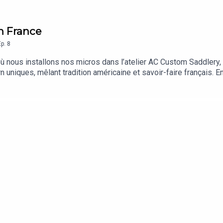
in France
Ep.
8
où nous installons nos micros dans l’atelier AC Custom Saddlery, 
 uniques, mêlant tradition américaine et savoir-faire français. 
n métier où chaque couture raconte une histoire.Musiques utilis
 Vlasov, BFCMUSIC, Brian Cradden, Charles Shomo, Dimmysad, Dvi
oh, Mykola Sosin, Nicholas Panek, Olele44, Paul Winter, Tunetan