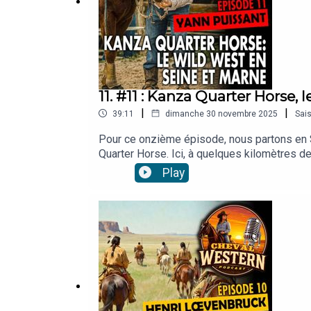
11. #11 : Kanza Quarter Horse,
|
|
39:11
dimanche 30 novembre 2025
Sai
Pour ce onzième épisode, nous partons en S
Quarter Horse. Ici, à quelques kilomètres de
patience, courage et une bonne dose de pou
Play
Show, à Disneyland, de la philosophie western
cheval.Ensemble, on évoque les débuts du ra
équestre en véritable esprit de communauté
Vlasov, BFCMUSIC, Brian Cradden, Charles 
Mykola Sosin, Nicholas Panek, Olele44, Paul