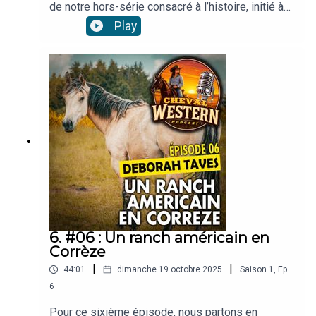
de notre hors-série consacré à l’histoire, initié à
l’épisode 5 lors de ma rencontre avec
Play
l’historienne Émilie Sureau, où nous avions
évoqué la naissance du mouvement western en
France. En attendant de la retrouver pour
poursuivre cette exploration, je vous propose de
remonter cette fois aux origines mêmes du
mythe, en retraçant l’histoire de l’Ouest
américain…Toutes les musiques utilisées sont
issues du catalogue de Pixabay.
6. #06 : Un ranch américain en
Corrèze
|
|
44:01
dimanche 19 octobre 2025
Saison
1
,
Ep.
6
Pour ce sixième épisode, nous partons en