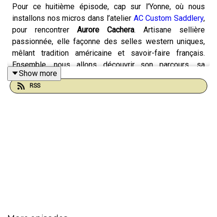
Pour ce huitième épisode, cap sur l’Yonne, où nous
installons nos micros dans l’atelier
AC Custom Saddlery
,
pour rencontrer
Aurore Cachera
. Artisane sellière
passionnée, elle façonne des selles western uniques,
mêlant tradition américaine et savoir-faire français.
Ensemble, nous allons découvrir son parcours, sa
Show more
passion pour le western, et les secrets d’un métier où
RSS
chaque couture raconte une histoire.
Musiques utilisées :
Toutes les musiques utilisées sont issues du catalogue
de
Pixabay
: Alana Jordan, Anton Vlasov, BFCMUSIC,
Brian Cradden, Charles Shomo, Dimmysad, Dvir
Silverstone, Erkki Marjasvaara, Ievgen Poltavskyi,
Jumpingbunny, MOF, Mykola Odnoroh, Mykola Sosin,
Nicholas Panek, Olele44, Paul Winter, Tunetank,
Viacheslav Starostin, Vlad Krotov.