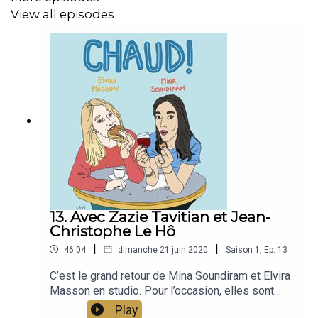
View all episodes
Théophile Pourriat, son associé. Un projet responsable,
engagé et féministe.
En savoir + :
Nora Bouazzouni : https://nora.bz
Bertrand Grébaut : http://www.septime-charonne.fr
Un podcast de Ground Control, animé par Mina
13. Avec Zazie Tavitian et Jean-
Soundiram et Elvira Masson.
Christophe Le Hô
Pour ne pas rater le prochain épisode, abonnez-vous sur
|
|
46:04
dimanche 21 juin 2020
Saison
1
,
Ep.
13
Apple Podcasts, Google Podcasts, SoundCloud, Deezer
C’est le grand retour de Mina Soundiram et Elvira
et toutes vos plateformes d’écoute habituelles.
Masson en studio. Pour l’occasion, elles sont
heureuses de recevoir : - Zazie Tavitian :
Play