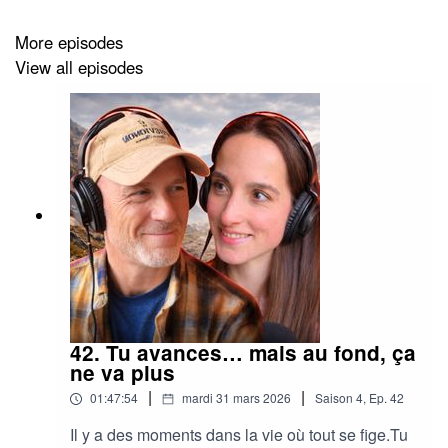
✔️ Pourquoi le collectif est la clé des grandes aventures
More episodes
View all episodes
Arthur, c’est un feu qui avance vite mais pense loin. Une
voix qui donne envie de faire plus, mais surtout
de faire
mieux
.
Et toi, si ton énergie servait un projet plus grand que
toi ?
42. Tu avances… mais au fond, ça
ne va plus
|
|
01:47:54
mardi 31 mars 2026
Saison
4
,
Ep.
42
Il y a des moments dans la vie où tout se fige.Tu