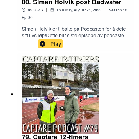
80. Simen Holvik post Badwater
|
|
02:56:46
Thursday, August 24, 2023
Season
10
,
Ep.
80
Simen Holvik er tilbake på Podcasten for å dele
sitt livs løp!Dette blir siste episode av podcasten
som er planlagt, hvorfor får du vite i
Play
introduksjonen til dagens gjest, som gjør en
dobbeltopptreden, først i studio, deretter på
telefon fra Stavanger.Takk til alle lyttere som har
vært en del av reisen, på gjenhør!----------------------
-----------------------------Kontakt:
captarepodcast@gmail.com - mobil: +47 957 86
640Tusen takk for anmeldelser på iTunes - viktig
for podcastens synlighet!Captare på Instagram
og Facebook
79. Captare 12-timers