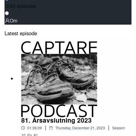
All episodes
Om
Latest episode
81. Årsavslutning 2023
|
|
01:36:09
Thursday, December 21, 2023
Season
10
,
Ep.
81