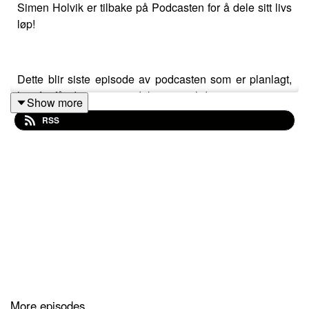
Simen Holvik er tilbake på Podcasten for å dele sitt livs
løp!
Dette blir siste episode av podcasten som er planlagt,
hvorfor får du vite i introduksjonen til dagens gjest, som
Show more
gjør en dobbeltopptreden, først i studio, deretter på
RSS
telefon fra Stavanger.
Takk til alle lyttere som har vært en del av reisen, på
gjenhør!
---------------------------------------------------
Kontakt: captarepodcast@gmail.com - mobil: +47 957
86 640Tusen takk for anmeldelser på
iTunes
- viktig for
More episodes