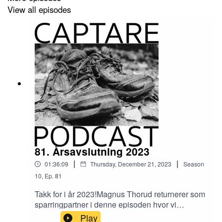
podcastens synlighet!Captare på
Instagram
og
View all episodes
Facebook
81. Årsavslutning 2023
|
|
01:36:09
Thursday, December 21, 2023
Season
10
,
Ep.
81
Takk for i år 2023!Magnus Thorud returnerer som
sparringpartner i denne episoden hvor vi
oppsummerer (litt av) 2023.Dette er som en
Play