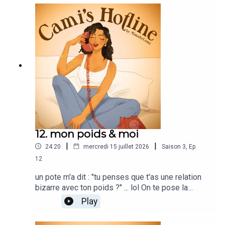
dépasser ?Dans cet épisode, je remonte à
l'origine du terme, je te donne une liste (beaucoup
plus longue que tu ne le penses) de ce que ça
veut dire concrètement au quotidien... et je te dis
clairement où, pour moi, la sororité devient
toxique.Spoiler : être girls girl, ce n'est pas dire
"oui" à tout. 🎧enjoooy <3
12. mon poids & moi
|
|
24:20
mercredi 15 juillet 2026
Saison
3
,
Ep.
12
un pote m'a dit : "tu penses que t'as une relation
bizarre avec ton poids ?" ... lol On te pose la
question en trois secondes et t'es sûre que non,
Play
jusqu'au moment où tu réalises que tu es
contente quand tu perds du poids, mais pas