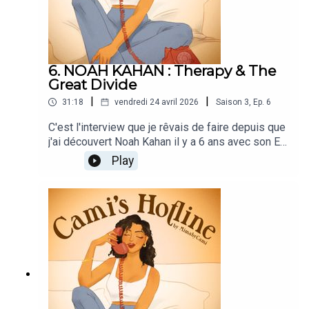
t'attendais sans le savoir.enjooyy bb et va faire
une repose en fait !! <3
6. NOAH KAHAN : Therapy & The
Great Divide
|
|
31:18
vendredi 24 avril 2026
Saison
3
,
Ep.
6
C'est l'interview que je rêvais de faire depuis que
j'ai découvert Noah Kahan il y a 6 ans avec son EP
Young Blood. Elle a clairement dépassé tout ce
Play
que j'avais imaginé, et si tu m'avais dit que je
passerais de moi qui prend des trains pour
assister solo à ses concerts à m'asseoir à 1 m
de lui pour une vraie discussion, je ne t'aurais
jamais cru… !On a parlé de tout. De son nouvel
album The Great Divide qui sort le 24 avril (oui,
c'est dans mon calendrier, et non, les
anniversaires de mes frères et sœurs n'y sont
pas, chacun ses priorités). De son processus
créatif, du moment où il s'est dit "j'ai réussi", de la