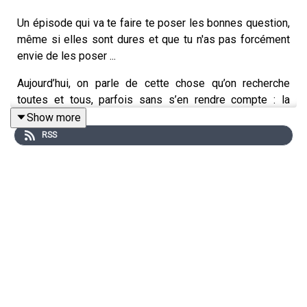
Un épisode qui va te faire te poser les bonnes question,
même si elles sont dures et que tu n'as pas forcément
envie de les poser ...
Aujourd’hui, on parle de cette chose qu’on recherche
toutes et tous, parfois sans s’en rendre compte : la
validation des autres. Pourquoi elle prend autant de
Show more
place ? À quel moment son regard a commencé à
RSS
compter plus que le tien ?
On décortique comment ça impacte ta vie perso, tes
relations, ton travail… et surtout quand ça devient toxique.
enjooot bb et force à toi mdr <3