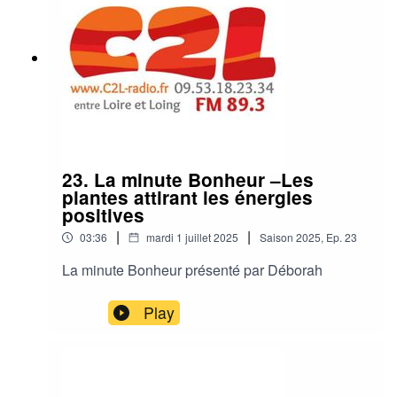
23. La minute Bonheur –Les
plantes attirant les énergies
positives
|
|
03:36
mardi 1 juillet 2025
Saison
2025
,
Ep.
23
La minute Bonheur présenté par Déborah
Play