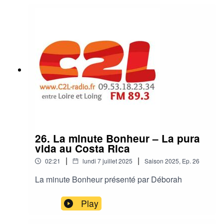
26. La minute Bonheur – La pura
vida au Costa Rica
|
|
02:21
lundi 7 juillet 2025
Saison
2025
,
Ep.
26
La minute Bonheur présenté par Déborah
Play