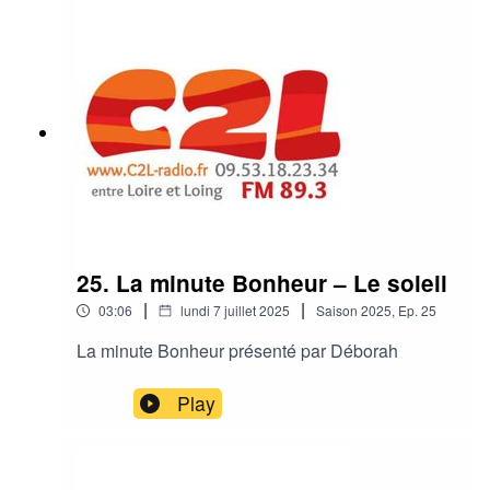
25. La minute Bonheur – Le soleil
|
|
03:06
lundi 7 juillet 2025
Saison
2025
,
Ep.
25
La minute Bonheur présenté par Déborah
Play