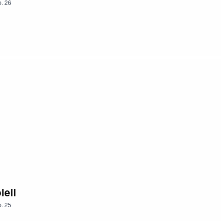
.
26
leil
.
25