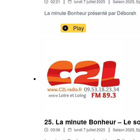
|
|
02:21
lundi 7 juillet 2025
Saison
2025
,
Ep
La minute Bonheur présenté par Déborah
Play
25. La minute Bonheur – Le so
|
|
03:06
lundi 7 juillet 2025
Saison
2025
,
Ep