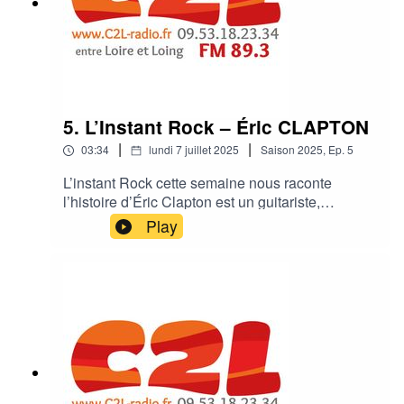
5. L’Instant Rock – Éric CLAPTON
|
|
03:34
lundi 7 juillet 2025
Saison
2025
,
Ep.
5
L’instant Rock cette semaine nous raconte
l’histoire d’Éric Clapton est un guitariste,
chanteur et auteur-compositeur britannique
Play
légendaire, reconnu mondialement pour son
immense influence sur le blues et le rock, ainsi
que pour ses nombreux succès en solo et au
sein de groupes emblématiques comme Cream
et les Yardbirds.