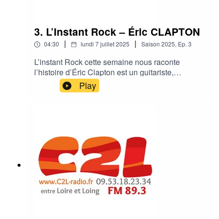
3. L’Instant Rock – Éric CLAPTON
|
|
04:30
lundi 7 juillet 2025
Saison
2025
,
Ep.
3
L’instant Rock cette semaine nous raconte
l’histoire d’Éric Clapton est un guitariste,
chanteur et auteur-compositeur britannique
Play
légendaire, reconnu mondialement pour son
immense influence sur le blues et le rock, ainsi
que pour ses nombreux succès en solo et au
sein de groupes emblématiques comme Cream
et les Yardbirds.