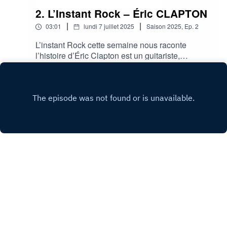
2. L’Instant Rock – Éric CLAPTON
|
|
03:01
lundi 7 juillet 2025
Saison
2025
,
Ep.
2
L’instant Rock cette semaine nous raconte
l’histoire d’Éric Clapton est un guitariste,
chanteur et auteur-compositeur britannique
Play
légendaire, reconnu mondialement pour son
immense influence sur le blues et le rock, ainsi
que pour ses nombreux succès en solo et au
sein de groupes emblématiques comme Cream
et les Yardbirds.
Copyright
C2L RADIO
Hébergé avec ❤️ par
Acast