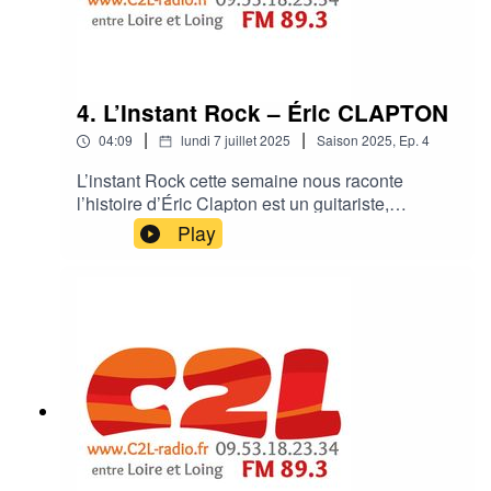
4. L’Instant Rock – Éric CLAPTON
|
|
04:09
lundi 7 juillet 2025
Saison
2025
,
Ep.
4
L’instant Rock cette semaine nous raconte
l’histoire d’Éric Clapton est un guitariste,
chanteur et auteur-compositeur britannique
Play
légendaire, reconnu mondialement pour son
immense influence sur le blues et le rock, ainsi
que pour ses nombreux succès en solo et au
sein de groupes emblématiques comme Cream
et les Yardbirds.