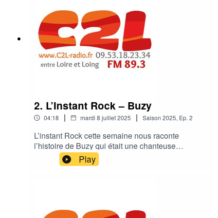
2. L’Instant Rock – Buzy
|
|
04:18
mardi 8 juillet 2025
Saison
2025
,
Ep.
2
L’instant Rock cette semaine nous raconte
l’histoire de Buzy qui était une chanteuse
française emblématique des années 80, connue
Play
pour ses textes poétiques et sa présence
scénique distinctive, naviguant entre rock, punk
et new wave.