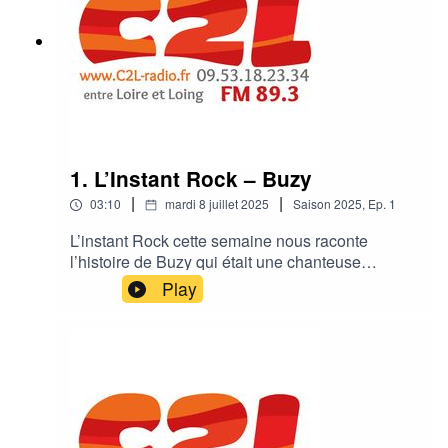
1. L’Instant Rock – Buzy
|
|
03:10
mardi 8 juillet 2025
Saison
2025
,
Ep.
1
L’instant Rock cette semaine nous raconte
l’histoire de Buzy qui était une chanteuse
française emblématique des années 80, connue
Play
pour ses textes poétiques et sa présence
scénique distinctive, naviguant entre rock, punk
et new wave.