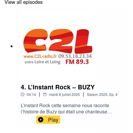
View all episodes
4. L’Instant Rock – BUZY
|
|
04:14
mardi 8 juillet 2025
Saison
2025
,
Ep.
4
L’instant Rock cette semaine nous raconte
l’histoire de Buzy qui était une chanteuse
française emblématique des années 80, connue
Play
pour ses textes poétiques et sa présence
scénique distinctive, naviguant entre rock, punk