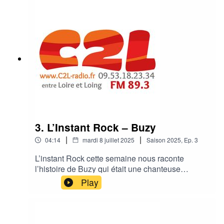
et new wave.
3. L’Instant Rock – Buzy
|
|
04:14
mardi 8 juillet 2025
Saison
2025
,
Ep.
3
L’instant Rock cette semaine nous raconte
l’histoire de Buzy qui était une chanteuse
française emblématique des années 80, connue
Play
pour ses textes poétiques et sa présence
scénique distinctive, naviguant entre rock, punk
et new wave.