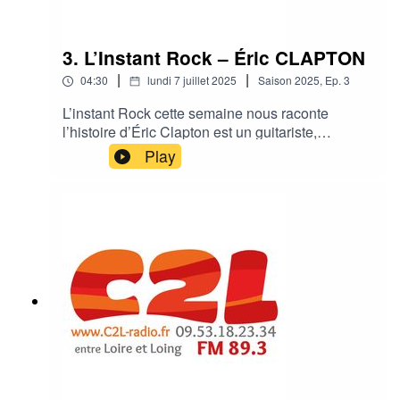
3. L’Instant Rock – Éric CLAPTON
|
|
04:30
lundi 7 juillet 2025
Saison
2025
,
Ep.
3
L’instant Rock cette semaine nous raconte
l’histoire d’Éric Clapton est un guitariste,
chanteur et auteur-compositeur britannique
Play
légendaire, reconnu mondialement pour son
immense influence sur le blues et le rock, ainsi
que pour ses nombreux succès en solo et au
sein de groupes emblématiques comme Cream
et les Yardbirds.