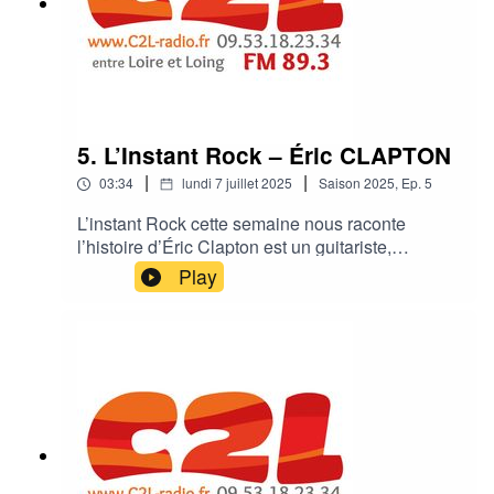
5. L’Instant Rock – Éric CLAPTON
|
|
03:34
lundi 7 juillet 2025
Saison
2025
,
Ep.
5
L’instant Rock cette semaine nous raconte
l’histoire d’Éric Clapton est un guitariste,
chanteur et auteur-compositeur britannique
Play
légendaire, reconnu mondialement pour son
immense influence sur le blues et le rock, ainsi
que pour ses nombreux succès en solo et au
sein de groupes emblématiques comme Cream
et les Yardbirds.