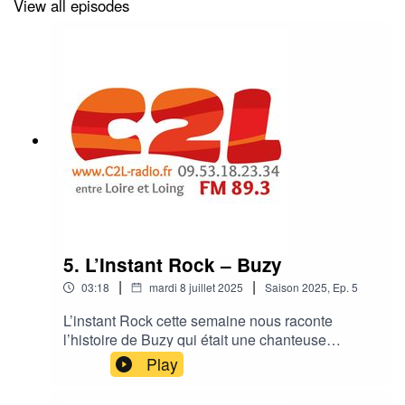
View all episodes
5. L’Instant Rock – Buzy
|
|
03:18
mardi 8 juillet 2025
Saison
2025
,
Ep.
5
L’instant Rock cette semaine nous raconte
l’histoire de Buzy qui était une chanteuse
française emblématique des années 80, connue
Play
pour ses textes poétiques et sa présence
scénique distinctive, naviguant entre rock, punk