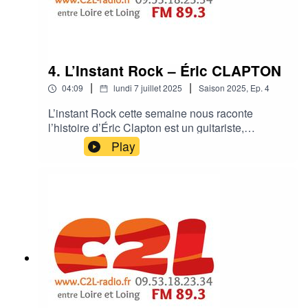
4. L’Instant Rock – Éric CLAPTON
|
|
04:09
lundi 7 juillet 2025
Saison
2025
,
Ep.
4
L’instant Rock cette semaine nous raconte
l’histoire d’Éric Clapton est un guitariste,
chanteur et auteur-compositeur britannique
Play
légendaire, reconnu mondialement pour son
immense influence sur le blues et le rock, ainsi
que pour ses nombreux succès en solo et au
sein de groupes emblématiques comme Cream
et les Yardbirds.