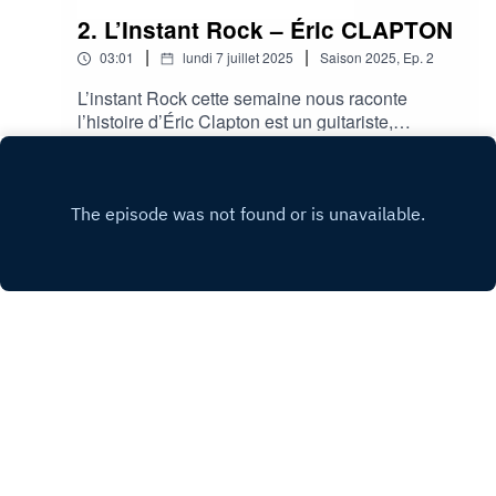
2. L’Instant Rock – Éric CLAPTON
|
|
03:01
lundi 7 juillet 2025
Saison
2025
,
Ep.
2
L’instant Rock cette semaine nous raconte
l’histoire d’Éric Clapton est un guitariste,
chanteur et auteur-compositeur britannique
Play
légendaire, reconnu mondialement pour son
immense influence sur le blues et le rock, ainsi
que pour ses nombreux succès en solo et au
sein de groupes emblématiques comme Cream
et les Yardbirds.
Copyright
C2L RADIO
Hébergé avec ❤️ par
Acast