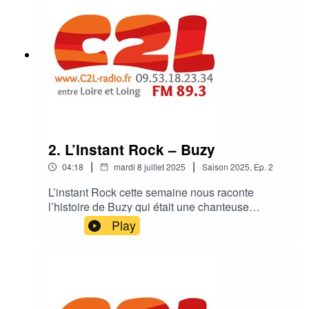
2. L’Instant Rock – Buzy
|
|
04:18
mardi 8 juillet 2025
Saison
2025
,
Ep.
2
L’instant Rock cette semaine nous raconte
l’histoire de Buzy qui était une chanteuse
française emblématique des années 80, connue
Play
pour ses textes poétiques et sa présence
scénique distinctive, naviguant entre rock, punk
et new wave.