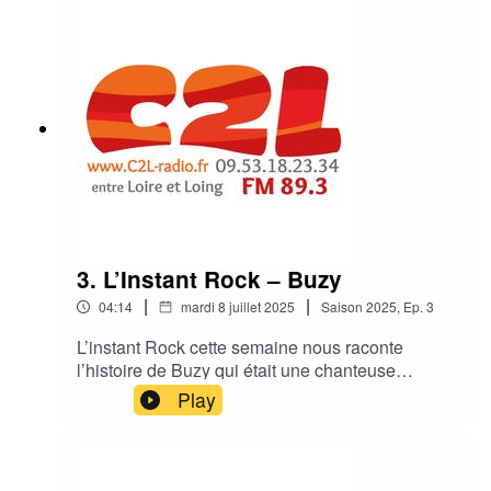
et new wave.
3. L’Instant Rock – Buzy
|
|
04:14
mardi 8 juillet 2025
Saison
2025
,
Ep.
3
L’instant Rock cette semaine nous raconte
l’histoire de Buzy qui était une chanteuse
française emblématique des années 80, connue
Play
pour ses textes poétiques et sa présence
scénique distinctive, naviguant entre rock, punk
et new wave.