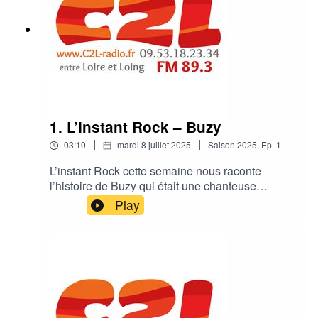
1. L’Instant Rock – Buzy
|
|
03:10
mardi 8 juillet 2025
Saison
2025
,
Ep.
1
L’instant Rock cette semaine nous raconte
l’histoire de Buzy qui était une chanteuse
française emblématique des années 80, connue
Play
pour ses textes poétiques et sa présence
scénique distinctive, naviguant entre rock, punk
et new wave.