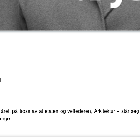
4
året, på tross av at etaten og veilederen, Arkitektur + står se
Norge.