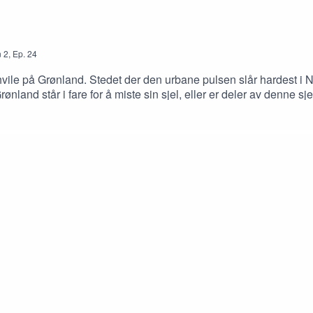
n
2
,
Ep.
24
 hvile på Grønland. Stedet der den urbane pulsen slår hardest i N
ønland står i fare for å miste sin sjel, eller er deler av denne s
ss et område proppfullt av identitet, historie og unike kvaliteter
a innsats for å forstå hvordan utviklingen kan gjøres best mulig
od byutvikling i dette området? Vi har besøk fra Leo Rygnestad
en til Bysnakk.