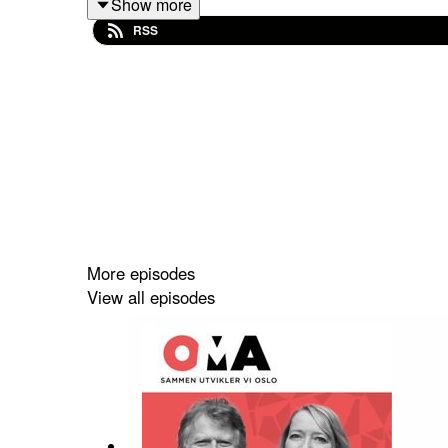
Show more
I mars opprettet Plan- og bygningsetaten en ny s
RSS
Hva skal til for å sikre strategisk utvikling?
I dagens episode snakker vi om hvordan man snakke
Gjester i studioet er Sigrid Z. Heiberg (MDG) og 
More episodes
View all episodes