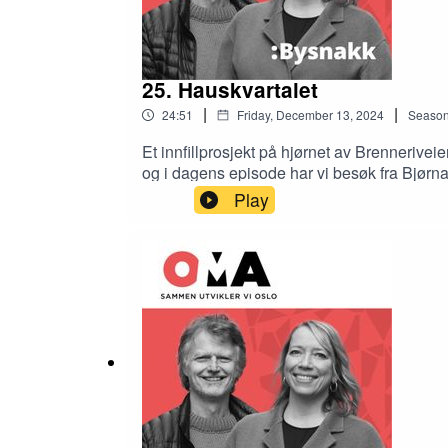
25. Hauskvartalet
|
|
24:51
Friday, December 13, 2024
Seaso
Et innfillprosjekt på hjørnet av Brenneri
og i dagens episode har vi besøk fra Bjø
er Ole Pedersen, styreleder i Tøyen boligby
Play
spesiell regulering, skapt av Hausmanias b
kulturkvartal» har åpnet for tolkning fra be
bygge, men er drømmen om billige leilighet
Bysnakk.